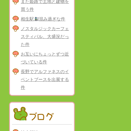
また姫路で土地と建物を
買う件
相生駅
混み過ぎな件
ノスタルジックカーフェ
スティバル、大盛況だっ
た件
お互いにちょっとずつ近
づいている件
長野でアルファネスのイ
ベントブースを出展する
件