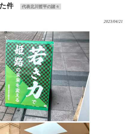
た件
代表北川哲平の諸々
2023/04/21