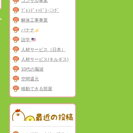
コンサル事業
ﾌﾞﾚﾝﾃﾞｨｯﾄﾞﾗｰﾆﾝｸﾞ
»
解体工事事業
バナナ
語学
人材サービス（日本）
人材サービス(キルギス)
10代の脳波
空間還元
移動できる部屋