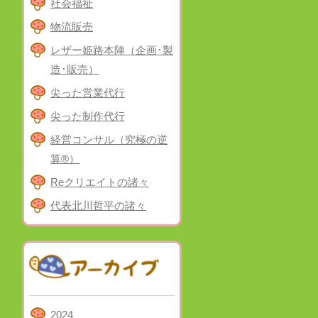
社会福祉
物流販売
レザー姫路本陣（企画･製
造･販売）
尖った営業代行
尖った制作代行
経営コンサル（究極の逆
算®）
Reクリエイトの諸々
代表北川哲平の諸々
2024