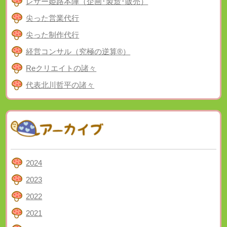
レザー姫路本陣（企画･製造･販売）
尖った営業代行
尖った制作代行
経営コンサル（究極の逆算®）
Reクリエイトの諸々
代表北川哲平の諸々
2024
2023
2022
2021