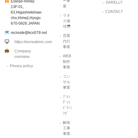
ー事
Eslead-Himeji
GARELLY
業
13F-01,
CONTACT
63,Higashiekimae-
ラオ
cho,Himeji,Hyogo
ス珈
670-0926 JAPAN
琲
recreate@kco079.net
営業
代行
https://recreateinc.com
事業
Company
WEB
overview
制作
Privacy policy
事業
コン
サル
事業
ﾌﾞﾚﾝ
ﾃﾞｨｯ
ﾄﾞﾗｰﾆ
ﾝｸﾞ
解体
工事
事業