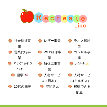
社会福祉事
レザー事業
ラオス珈琲
業
営業代行事
WEB制作事
コンサル事
業
業
業
ﾌﾞﾚﾝﾃﾞｨｯﾄﾞﾗ
解体工事事
バナナ
ｰﾆﾝｸﾞ
業
語学
人材サービ
人材サービ
ス（日本）
ス(キルギス)
10代の脳波
空間還元
移動できる
部屋