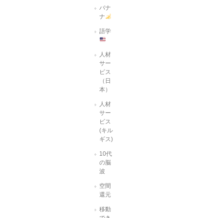
バナ
ナ
語学
人材
サー
ビス
（日
本）
人材
サー
ビス
(キル
ギス)
10代
の脳
波
空間
還元
移動
でき