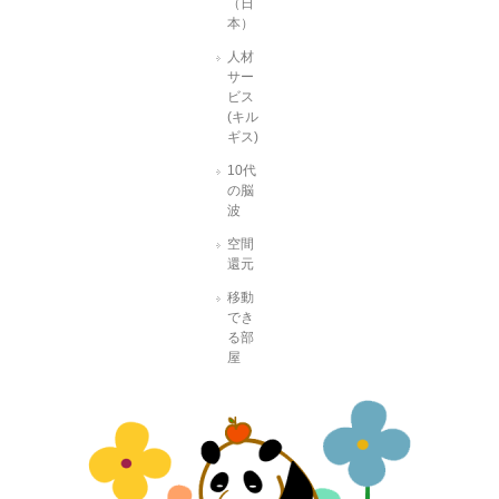
（日
本）
人材
サー
ビス
(キル
ギス)
10代
の脳
波
空間
還元
移動
でき
る部
屋