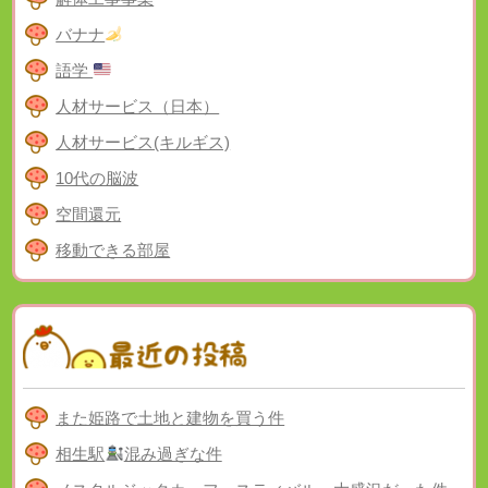
バナナ
語学
人材サービス（日本）
人材サービス(キルギス)
10代の脳波
空間還元
移動できる部屋
また姫路で土地と建物を買う件
相生駅
混み過ぎな件