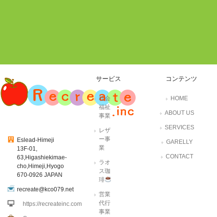
サービス
コンテンツ
社会
HOME
福祉
ABOUT US
事業
SERVICES
レザ
ー事
Eslead-Himeji
GARELLY
業
13F-01,
CONTACT
63,Higashiekimae-
ラオ
cho,Himeji,Hyogo
ス珈
670-0926 JAPAN
琲
recreate@kco079.net
営業
代行
https://recreateinc.com
事業