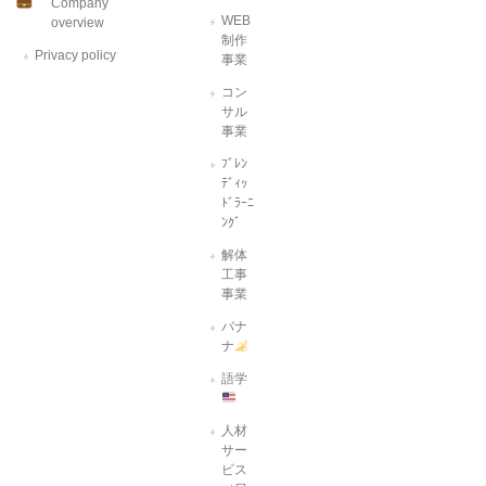
Company
WEB
overview
制作
Privacy policy
事業
コン
サル
事業
ﾌﾞﾚﾝ
ﾃﾞｨｯ
ﾄﾞﾗｰﾆ
ﾝｸﾞ
解体
工事
事業
バナ
ナ
語学
人材
サー
ビス