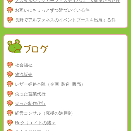
ノスタルジックカーフェスティバル、大盛況だった件
お互いにちょっとずつ近づいている件
長野でアルファネスのイベントブースを出展する件
社会福祉
物流販売
レザー姫路本陣（企画･製造･販売）
尖った営業代行
尖った制作代行
経営コンサル（究極の逆算®）
Reクリエイトの諸々