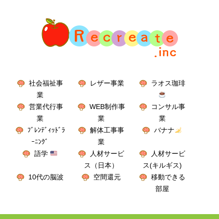
社会福祉事
レザー事業
ラオス珈琲
業
営業代行事
WEB制作事
コンサル事
業
業
業
ﾌﾞﾚﾝﾃﾞｨｯﾄﾞﾗ
解体工事事
バナナ
ｰﾆﾝｸﾞ
業
語学
人材サービ
人材サービ
ス（日本）
ス(キルギス)
10代の脳波
空間還元
移動できる
部屋