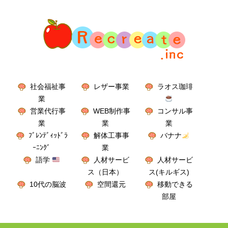
社会福祉事
レザー事業
ラオス珈琲
業
営業代行事
WEB制作事
コンサル事
業
業
業
ﾌﾞﾚﾝﾃﾞｨｯﾄﾞﾗ
解体工事事
バナナ
ｰﾆﾝｸﾞ
業
語学
人材サービ
人材サービ
ス（日本）
ス(キルギス)
10代の脳波
空間還元
移動できる
部屋