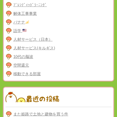
ﾌﾞﾚﾝﾃﾞｨｯﾄﾞﾗｰﾆﾝｸﾞ
解体工事事業
バナナ
語学
人材サービス（日本）
人材サービス(キルギス)
10代の脳波
空間還元
移動できる部屋
また姫路で土地と建物を買う件