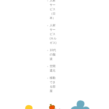
人材
サー
ビス
（日
本）
人材
サー
ビス
(キル
ギス)
10代
の脳
波
空間
還元
移動
でき
る部
屋