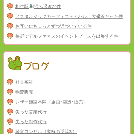
相生駅
混み過ぎな件
ノスタルジックカーフェスティバル、大盛況だった件
お互いにちょっとずつ近づいている件
長野でアルファネスのイベントブースを出展する件
社会福祉
物流販売
レザー姫路本陣（企画･製造･販売）
尖った営業代行
尖った制作代行
経営コンサル（究極の逆算®）