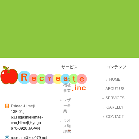
サービス
コンテンツ
社会
HOME
福祉
ABOUT US
事業
SERVICES
レザ
ー事
Eslead-Himeji
GARELLY
業
13F-01,
CONTACT
63,Higashiekimae-
ラオ
cho,Himeji,Hyogo
ス珈
670-0926 JAPAN
琲
recreate@kco079.net