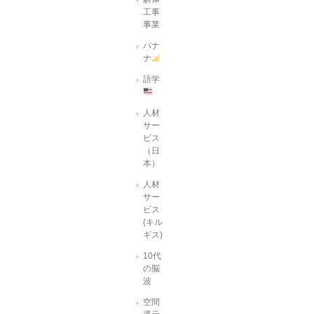
工事
事業
バナ
ナ
語学
人材
サー
ビス
（日
本）
人材
サー
ビス
(キル
ギス)
10代
の脳
波
空間