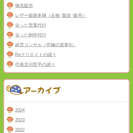
物流販売
レザー姫路本陣（企画･製造･販売）
尖った営業代行
尖った制作代行
経営コンサル（究極の逆算®）
Reクリエイトの諸々
代表北川哲平の諸々
2024
2023
2022