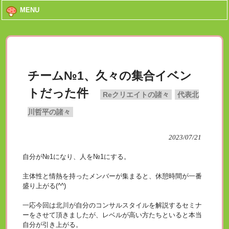
MENU
チーム№1、久々の集合イベン
トだった件
Reクリエイトの諸々
代表北
川哲平の諸々
2023/07/21
自分が№1になり、人を№1にする。
主体性と情熱を持ったメンバーが集まると、休憩時間が一番
盛り上がる(^^)
一応今回は北川が自分のコンサルスタイルを解説するセミナ
ーをさせて頂きましたが、レベルが高い方たちといると本当
自分が引き上がる。