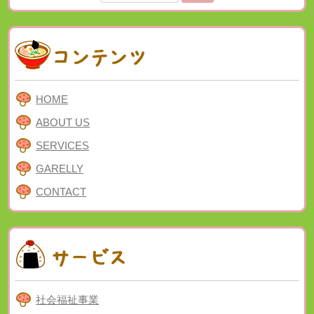
索:
HOME
ABOUT US
SERVICES
GARELLY
CONTACT
社会福祉事業