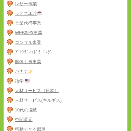
レザー事業
ラオス珈琲
営業代行事業
WEB制作事業
コンサル事業
ﾌﾞﾚﾝﾃﾞｨｯﾄﾞﾗｰﾆﾝｸﾞ
解体工事事業
バナナ
語学
人材サービス（日本）
人材サービス(キルギス)
10代の脳波
空間還元
移動できる部屋