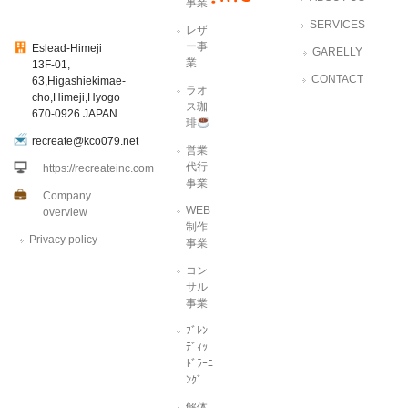
事業
SERVICES
レザ
ー事
Eslead-Himeji
GARELLY
業
13F-01,
CONTACT
63,Higashiekimae-
ラオ
cho,Himeji,Hyogo
ス珈
670-0926 JAPAN
琲
recreate@kco079.net
営業
代行
https://recreateinc.com
事業
Company
WEB
overview
制作
Privacy policy
事業
コン
サル
事業
ﾌﾞﾚﾝ
ﾃﾞｨｯ
ﾄﾞﾗｰﾆ
ﾝｸﾞ
解体