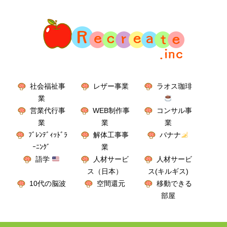
社会福祉事
レザー事業
ラオス珈琲
業
営業代行事
WEB制作事
コンサル事
業
業
業
ﾌﾞﾚﾝﾃﾞｨｯﾄﾞﾗ
解体工事事
バナナ
ｰﾆﾝｸﾞ
業
語学
人材サービ
人材サービ
ス（日本）
ス(キルギス)
10代の脳波
空間還元
移動できる
部屋