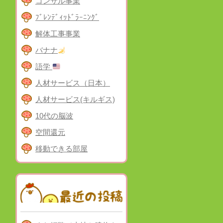
コンサル事業
ﾌﾞﾚﾝﾃﾞｨｯﾄﾞﾗｰﾆﾝｸﾞ
解体工事事業
バナナ
語学
人材サービス（日本）
人材サービス(キルギス)
10代の脳波
空間還元
移動できる部屋