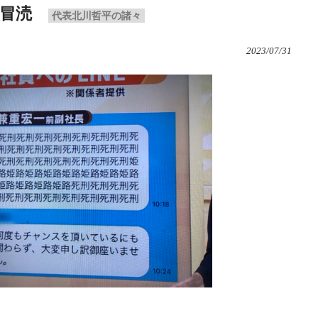
冒涜
代表北川哲平の諸々
2023/07/31