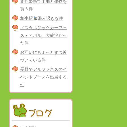
また姫路で土地と建物を
買う件
相生駅
混み過ぎな件
ノスタルジックカーフェ
スティバル、大盛況だっ
た件
お互いにちょっとずつ近
づいている件
長野でアルファネスのイ
ベントブースを出展する
件