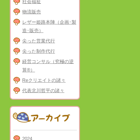
社会福祉
物流販売
レザー姫路本陣（企画･製
造･販売）
尖った営業代行
尖った制作代行
経営コンサル（究極の逆
算®）
Reクリエイトの諸々
代表北川哲平の諸々
2024