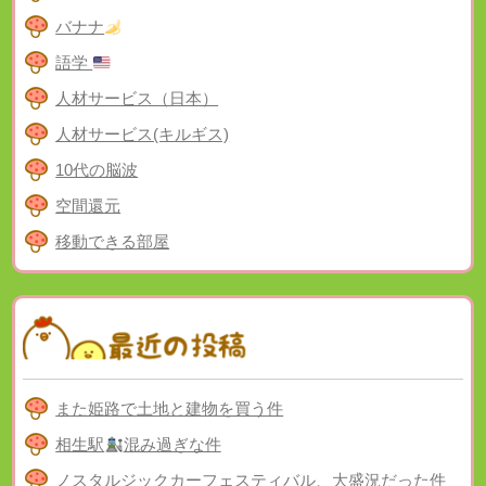
バナナ
語学
人材サービス（日本）
人材サービス(キルギス)
10代の脳波
空間還元
移動できる部屋
また姫路で土地と建物を買う件
相生駅
混み過ぎな件
ノスタルジックカーフェスティバル、大盛況だった件