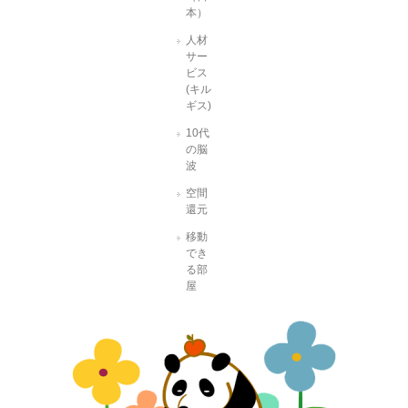
本）
人材
サー
ビス
(キル
ギス)
10代
の脳
波
空間
還元
移動
でき
る部
屋