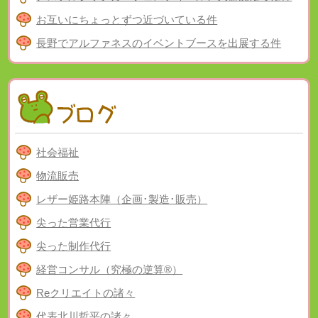
お互いにちょっとずつ近づいている件
長野でアルファネスのイベントブースを出展する件
社会福祉
物流販売
レザー姫路本陣（企画･製造･販売）
尖った営業代行
尖った制作代行
経営コンサル（究極の逆算®）
Reクリエイトの諸々
代表北川哲平の諸々