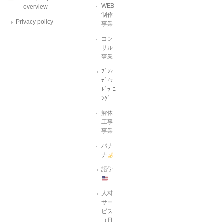
WEB
overview
制作
Privacy policy
事業
コン
サル
事業
ﾌﾞﾚﾝ
ﾃﾞｨｯ
ﾄﾞﾗｰﾆ
ﾝｸﾞ
解体
工事
事業
バナ
ナ
語学
人材
サー
ビス
（日