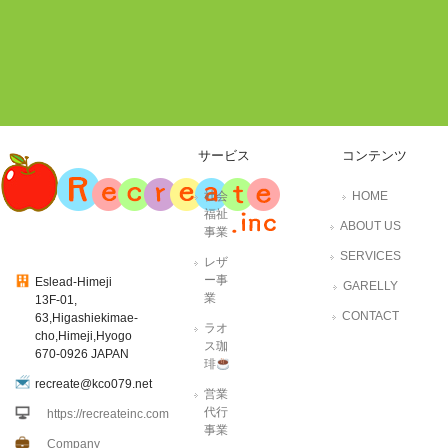
サービス
コンテンツ
社会
HOME
福祉
ABOUT US
事業
SERVICES
レザ
ー事
Eslead-Himeji
GARELLY
業
13F-01,
CONTACT
63,Higashiekimae-
ラオ
cho,Himeji,Hyogo
ス珈
670-0926 JAPAN
琲
recreate@kco079.net
営業
代行
https://recreateinc.com
事業
Company