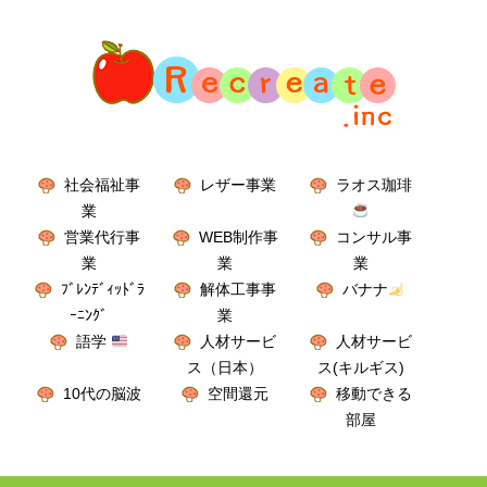
社会福祉事
レザー事業
ラオス珈琲
業
営業代行事
WEB制作事
コンサル事
業
業
業
ﾌﾞﾚﾝﾃﾞｨｯﾄﾞﾗ
解体工事事
バナナ
ｰﾆﾝｸﾞ
業
語学
人材サービ
人材サービ
ス（日本）
ス(キルギス)
10代の脳波
空間還元
移動できる
部屋