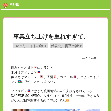
MENU
事業立ち上げを重ねすぎて、
Reクリエイトの諸々
代表北川哲平の諸々
2023/08/03
最近ずっと日本
にいるけど、
来月はフィリピン
、
再来月はマレーシア
、香港
、カタール
、アゼルバイジ
ャン
に行くことが決まったよ。
フィリピン
ではまた貧困地域の自立支援をされている
DAREDEMO HEROにも行くので、9月中旬で一緒に行ける方
がいれば日程調整するので声かけてね