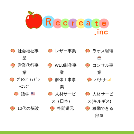
社会福祉事
レザー事業
ラオス珈琲
業
営業代行事
WEB制作事
コンサル事
業
業
業
ﾌﾞﾚﾝﾃﾞｨｯﾄﾞﾗ
解体工事事
バナナ
ｰﾆﾝｸﾞ
業
語学
人材サービ
人材サービ
ス（日本）
ス(キルギス)
10代の脳波
空間還元
移動できる
部屋