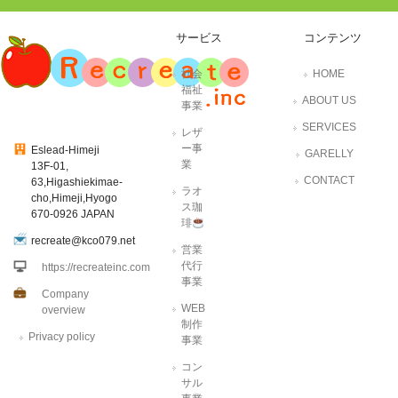
サービス
コンテンツ
社会
HOME
福祉
ABOUT US
事業
SERVICES
レザ
ー事
Eslead-Himeji
GARELLY
業
13F-01,
CONTACT
63,Higashiekimae-
ラオ
cho,Himeji,Hyogo
ス珈
670-0926 JAPAN
琲
recreate@kco079.net
営業
代行
https://recreateinc.com
事業
Company
WEB
overview
制作
Privacy policy
事業
コン
サル