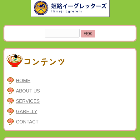
検
索:
HOME
ABOUT US
SERVICES
GARELLY
CONTACT