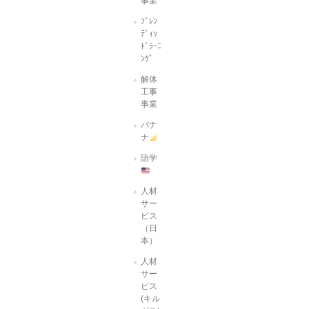
事業
ﾌﾞﾚﾝ
ﾃﾞｨｯ
ﾄﾞﾗｰﾆ
ﾝｸﾞ
解体
工事
事業
バナ
ナ
語学
人材
サー
ビス
（日
本）
人材
サー
ビス
(キル