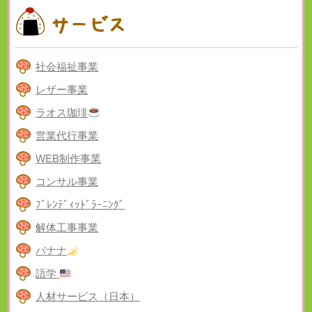
社会福祉事業
レザー事業
ラオス珈琲
営業代行事業
WEB制作事業
コンサル事業
ﾌﾞﾚﾝﾃﾞｨｯﾄﾞﾗｰﾆﾝｸﾞ
解体工事事業
バナナ
語学
人材サービス（日本）