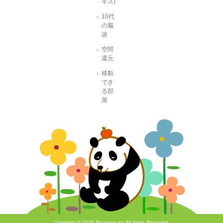
ギス)
10代
の脳
波
空間
還元
移動
でき
る部
屋
Copyright © 2026 Recreate.inc All rights Reserved.