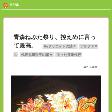
MENU
青森ねぶた祭り、控えめに言っ
て最高。
Reクリエイトの諸々
アルファネ
ス
代表北川哲平の諸々
尖った営業代行
2023/08/05