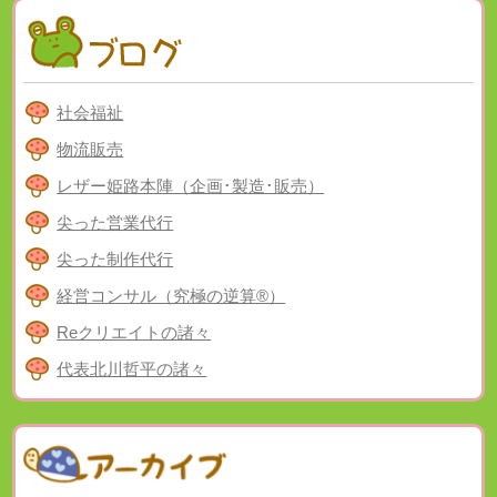
社会福祉
物流販売
レザー姫路本陣（企画･製造･販売）
尖った営業代行
尖った制作代行
経営コンサル（究極の逆算®）
Reクリエイトの諸々
代表北川哲平の諸々