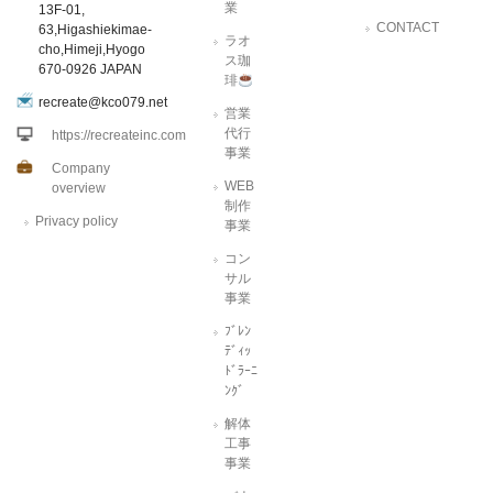
業
13F-01,
CONTACT
63,Higashiekimae-
ラオ
cho,Himeji,Hyogo
ス珈
670-0926 JAPAN
琲
recreate@kco079.net
営業
代行
https://recreateinc.com
事業
Company
WEB
overview
制作
Privacy policy
事業
コン
サル
事業
ﾌﾞﾚﾝ
ﾃﾞｨｯ
ﾄﾞﾗｰﾆ
ﾝｸﾞ
解体
工事
事業