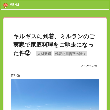
MENU
キルギスに到着、ミルランのご
実家で家庭料理をご馳走になっ
た件②
人材派遣
代表北川哲平の諸々
2022/08/28
青い空