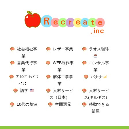
社会福祉事
レザー事業
ラオス珈琲
業
営業代行事
WEB制作事
コンサル事
業
業
業
ﾌﾞﾚﾝﾃﾞｨｯﾄﾞﾗ
解体工事事
バナナ
ｰﾆﾝｸﾞ
業
語学
人材サービ
人材サービ
ス（日本）
ス(キルギス)
10代の脳波
空間還元
移動できる
部屋