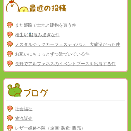
また姫路で土地と建物を買う件
相生駅
混み過ぎな件
ノスタルジックカーフェスティバル、大盛況だった件
お互いにちょっとずつ近づいている件
長野でアルファネスのイベントブースを出展する件
社会福祉
物流販売
レザー姫路本陣（企画･製造･販売）