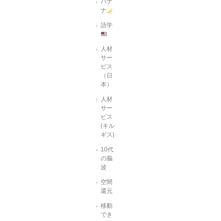
バナ
ナ
語学
人材
サー
ビス
（日
本）
人材
サー
ビス
(キル
ギス)
10代
の脳
波
空間
還元
移動
でき