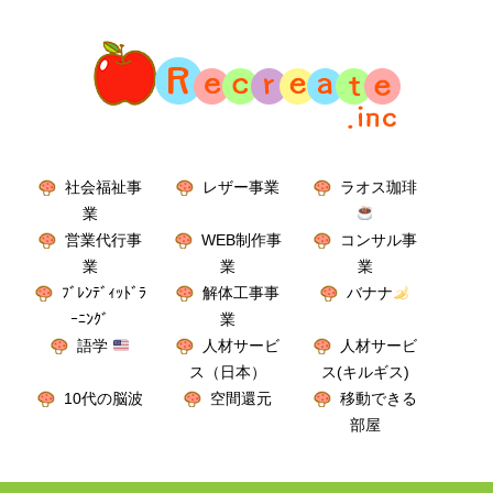
社会福祉事
レザー事業
ラオス珈琲
業
営業代行事
WEB制作事
コンサル事
業
業
業
ﾌﾞﾚﾝﾃﾞｨｯﾄﾞﾗ
解体工事事
バナナ
ｰﾆﾝｸﾞ
業
語学
人材サービ
人材サービ
ス（日本）
ス(キルギス)
10代の脳波
空間還元
移動できる
部屋