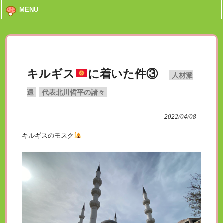
MENU
キルギス
に着いた件③
人材派
遣
代表北川哲平の諸々
2022/04/08
キルギスのモスク