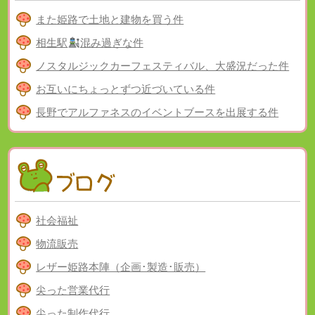
また姫路で土地と建物を買う件
相生駅
混み過ぎな件
ノスタルジックカーフェスティバル、大盛況だった件
お互いにちょっとずつ近づいている件
長野でアルファネスのイベントブースを出展する件
社会福祉
物流販売
レザー姫路本陣（企画･製造･販売）
尖った営業代行
尖った制作代行