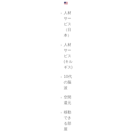
人材
サー
ビス
（日
本）
人材
サー
ビス
(キル
ギス)
10代
の脳
波
空間
還元
移動
でき
る部
屋