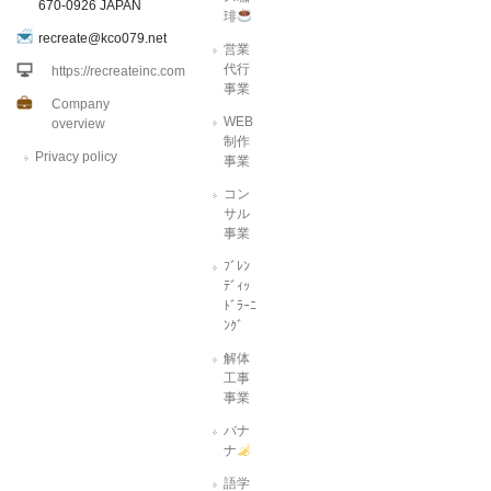
670-0926 JAPAN
琲
recreate@kco079.net
営業
代行
https://recreateinc.com
事業
Company
WEB
overview
制作
Privacy policy
事業
コン
サル
事業
ﾌﾞﾚﾝ
ﾃﾞｨｯ
ﾄﾞﾗｰﾆ
ﾝｸﾞ
解体
工事
事業
バナ
ナ
語学