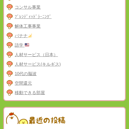
コンサル事業
ﾌﾞﾚﾝﾃﾞｨｯﾄﾞﾗｰﾆﾝｸﾞ
解体工事事業
バナナ
語学
人材サービス（日本）
人材サービス(キルギス)
10代の脳波
空間還元
移動できる部屋