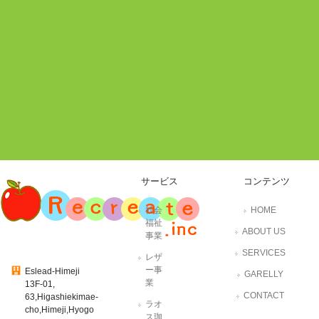
サービス
コンテンツ
社会
HOME
福祉
ABOUT US
事業
SERVICES
レザ
ー事
Eslead-Himeji
GARELLY
業
13F-01,
CONTACT
63,Higashiekimae-
ラオ
cho,Himeji,Hyogo
ス珈