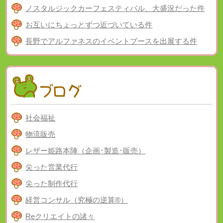
ノスタルジックカーフェスティバル、大盛況だった件
お互いにちょっとずつ近づいている件
長野でアルファネスのイベントブースを出展する件
社会福祉
物流販売
レザー姫路本陣（企画･製造･販売）
尖った営業代行
尖った制作代行
経営コンサル（究極の逆算®）
Reクリエイトの諸々