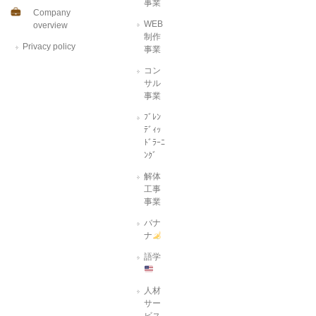
事業
Company
WEB
overview
制作
Privacy policy
事業
コン
サル
事業
ﾌﾞﾚﾝ
ﾃﾞｨｯ
ﾄﾞﾗｰﾆ
ﾝｸﾞ
解体
工事
事業
バナ
ナ
語学
人材
サー
ビス