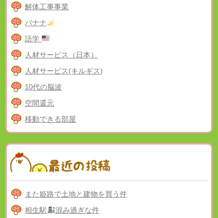
解体工事事業
バナナ
語学
人材サービス（日本）
人材サービス(キルギス)
10代の脳波
空間還元
移動できる部屋
また姫路で土地と建物を買う件
相生駅
混み過ぎな件