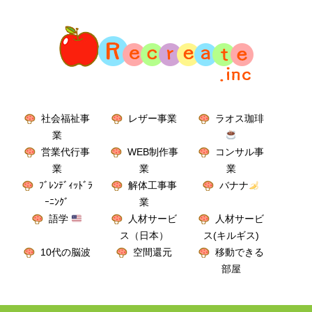
社会福祉事
レザー事業
ラオス珈琲
業
営業代行事
WEB制作事
コンサル事
業
業
業
ﾌﾞﾚﾝﾃﾞｨｯﾄﾞﾗ
解体工事事
バナナ
ｰﾆﾝｸﾞ
業
語学
人材サービ
人材サービ
ス（日本）
ス(キルギス)
10代の脳波
空間還元
移動できる
部屋