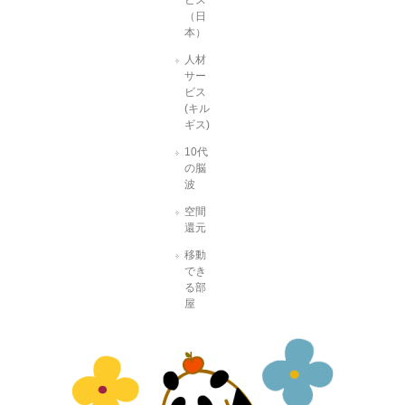
（日
本）
人材
サー
ビス
(キル
ギス)
10代
の脳
波
空間
還元
移動
でき
る部
屋