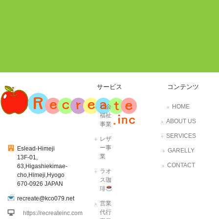
サービス
コンテンツ
社会
HOME
福祉
ABOUT US
事業
SERVICES
レザ
ー事
Eslead-Himeji
GARELLY
業
13F-01,
CONTACT
63,Higashiekimae-
ラオ
cho,Himeji,Hyogo
ス珈
670-0926 JAPAN
琲
recreate@kco079.net
営業
代行
https://recreateinc.com