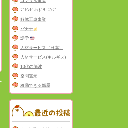
コンサル事業
ﾌﾞﾚﾝﾃﾞｨｯﾄﾞﾗｰﾆﾝｸﾞ
解体工事事業
バナナ
語学
人材サービス（日本）
人材サービス(キルギス)
10代の脳波
空間還元
»
移動できる部屋