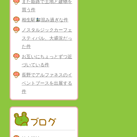
また姫路で土地と建物を
買う件
相生駅
混み過ぎな件
ノスタルジックカーフェ
スティバル、大盛況だっ
た件
お互いにちょっとずつ近
づいている件
長野でアルファネスのイ
ベントブースを出展する
件