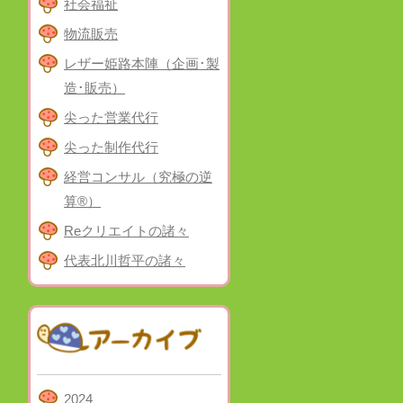
社会福祉
物流販売
レザー姫路本陣（企画･製
造･販売）
尖った営業代行
尖った制作代行
経営コンサル（究極の逆
算®）
Reクリエイトの諸々
代表北川哲平の諸々
2024