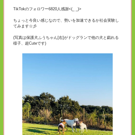
TikTokのフォロワー6820人感謝<(_ _)>
ちょっと今良い感じなので、勢いを加速できるか社会実験し
てみます☆彡
(写真は保護犬ふうちゃん[右]がドッグランで他の犬と戯れる
様子、超Cuteです)