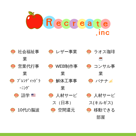
社会福祉事
レザー事業
ラオス珈琲
業
営業代行事
WEB制作事
コンサル事
業
業
業
ﾌﾞﾚﾝﾃﾞｨｯﾄﾞﾗ
解体工事事
バナナ
ｰﾆﾝｸﾞ
業
語学
人材サービ
人材サービ
ス（日本）
ス(キルギス)
10代の脳波
空間還元
移動できる
部屋