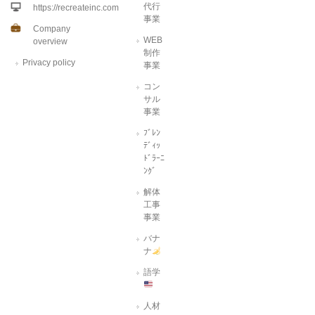
代行
https://recreateinc.com
事業
Company
WEB
overview
制作
Privacy policy
事業
コン
サル
事業
ﾌﾞﾚﾝ
ﾃﾞｨｯ
ﾄﾞﾗｰﾆ
ﾝｸﾞ
解体
工事
事業
バナ
ナ
語学
人材