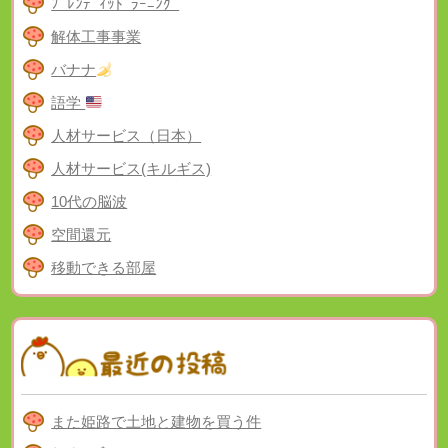
ﾌﾞﾚﾝﾃﾞｨｯﾄﾞﾗｰﾆﾝｸﾞ
解体工事事業
バナナ
語学
人材サービス（日本）
人材サービス(キルギス)
10代の脳波
空間還元
移動できる部屋
また姫路で土地と建物を買う件