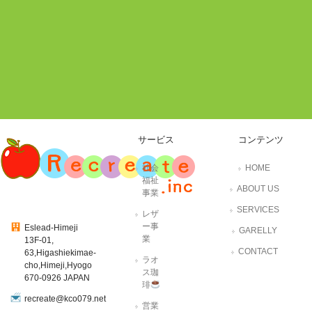
サービス
コンテンツ
社会
HOME
福祉
ABOUT US
事業
SERVICES
レザ
ー事
Eslead-Himeji
GARELLY
業
13F-01,
CONTACT
63,Higashiekimae-
ラオ
cho,Himeji,Hyogo
ス珈
670-0926 JAPAN
琲
recreate@kco079.net
営業