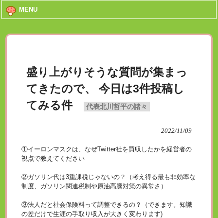
MENU
盛り上がりそうな質問が集まっ
てきたので、 今日は3件投稿し
てみる件
代表北川哲平の諸々
2022/11/09
①イーロンマスクは、なぜTwitter社を買収したかを経営者の
視点で教えてください
②ガソリン代は3重課税じゃないの？（考え得る最も非効率な
制度、ガソリン関連税制や原油高騰対策の異常さ）
③法人だと社会保険料って調整できるの？（できます。知識
の差だけで生涯の手取り収入が大きく変わります)