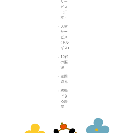
サー
ビス
（日
本）
人材
サー
ビス
(キル
ギス)
10代
の脳
波
空間
還元
移動
でき
る部
屋