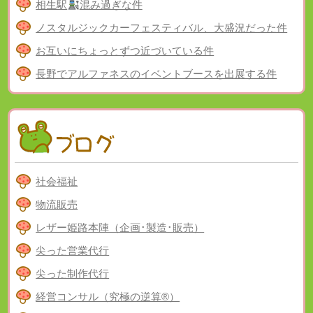
相生駅
混み過ぎな件
ノスタルジックカーフェスティバル、大盛況だった件
お互いにちょっとずつ近づいている件
長野でアルファネスのイベントブースを出展する件
社会福祉
物流販売
レザー姫路本陣（企画･製造･販売）
尖った営業代行
尖った制作代行
経営コンサル（究極の逆算®）