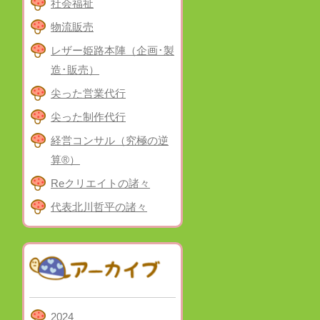
社会福祉
物流販売
レザー姫路本陣（企画･製
造･販売）
尖った営業代行
尖った制作代行
経営コンサル（究極の逆
算®）
Reクリエイトの諸々
代表北川哲平の諸々
2024