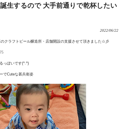
誕生するので 大手前通りで乾杯したい
2022/06/22
NEのクラフトビール醸造所・店舗開設の支援させて頂きました☆彡
675
ぽいです(^.^)
でCuteな甚兵衛姿