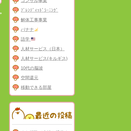
コンサル事業
ﾌﾞﾚﾝﾃﾞｨｯﾄﾞﾗｰﾆﾝｸﾞ
»
解体工事事業
バナナ
語学
人材サービス（日本）
人材サービス(キルギス)
10代の脳波
空間還元
移動できる部屋