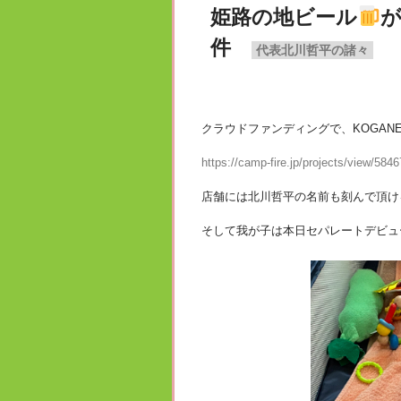
姫路の地ビール
が
件
代表北川哲平の諸々
クラウドファンディングで、KOGA
https://camp-fire.jp/projects/view/584
店舗には北川哲平の名前も刻んで頂けるっ
そして我が子は本日セパレートデビュー