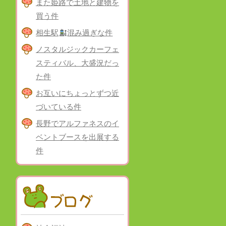
また姫路で土地と建物を
買う件
相生駅
混み過ぎな件
ノスタルジックカーフェ
スティバル、大盛況だっ
た件
お互いにちょっとずつ近
づいている件
長野でアルファネスのイ
ベントブースを出展する
件