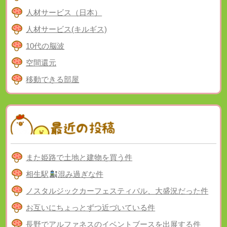
人材サービス（日本）
人材サービス(キルギス)
10代の脳波
空間還元
移動できる部屋
また姫路で土地と建物を買う件
相生駅
混み過ぎな件
ノスタルジックカーフェスティバル、大盛況だった件
お互いにちょっとずつ近づいている件
長野でアルファネスのイベントブースを出展する件