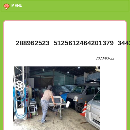
MENU
288962523_5125612464201379_344
2023/03/22