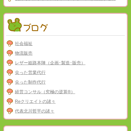
社会福祉
物流販売
レザー姫路本陣（企画･製造･販売）
尖った営業代行
尖った制作代行
経営コンサル（究極の逆算®）
Reクリエイトの諸々
代表北川哲平の諸々