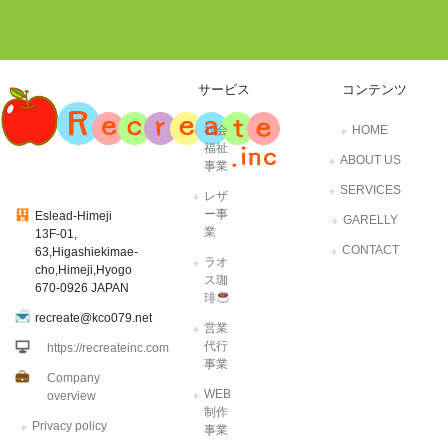
サービス
コンテンツ
社会
HOME
福祉
ABOUT US
事業
SERVICES
レザ
ー事
Eslead-Himeji
GARELLY
業
13F-01,
CONTACT
63,Higashiekimae-
ラオ
cho,Himeji,Hyogo
ス珈
670-0926 JAPAN
琲
recreate@kco079.net
営業
代行
https://recreateinc.com
事業
Company
WEB
overview
制作
Privacy policy
事業