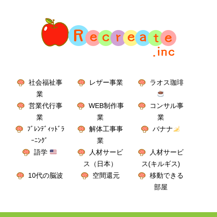
社会福祉事
レザー事業
ラオス珈琲
業
営業代行事
WEB制作事
コンサル事
業
業
業
ﾌﾞﾚﾝﾃﾞｨｯﾄﾞﾗ
解体工事事
バナナ
ｰﾆﾝｸﾞ
業
語学
人材サービ
人材サービ
ス（日本）
ス(キルギス)
10代の脳波
空間還元
移動できる
部屋