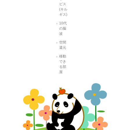
ビス
(キル
ギス)
10代
の脳
波
空間
還元
移動
でき
る部
屋