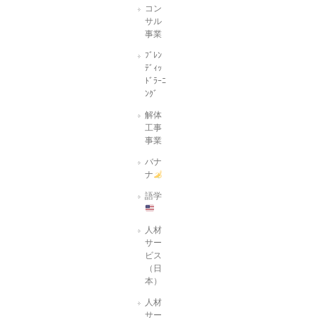
コン
サル
事業
ﾌﾞﾚﾝ
ﾃﾞｨｯ
ﾄﾞﾗｰﾆ
ﾝｸﾞ
解体
工事
事業
バナ
ナ
語学
人材
サー
ビス
（日
本）
人材
サー