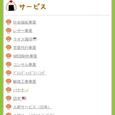
社会福祉事業
レザー事業
ラオス珈琲
営業代行事業
WEB制作事業
コンサル事業
ﾌﾞﾚﾝﾃﾞｨｯﾄﾞﾗｰﾆﾝｸﾞ
解体工事事業
バナナ
語学
人材サービス（日本）