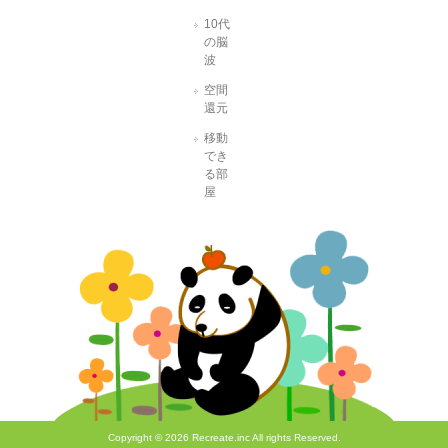
10代
の脳
波
空間
還元
移動
でき
る部
屋
Copyright © 2026 Recreate.inc All rights Reserved.