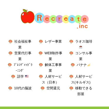
社会福祉事
レザー事業
ラオス珈琲
業
営業代行事
WEB制作事
コンサル事
業
業
業
ﾌﾞﾚﾝﾃﾞｨｯﾄﾞﾗ
解体工事事
バナナ
ｰﾆﾝｸﾞ
業
語学
人材サービ
人材サービ
ス（日本）
ス(キルギス)
10代の脳波
空間還元
移動できる
部屋