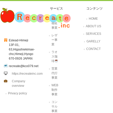
サービス
コンテンツ
社会
HOME
福祉
ABOUT US
事業
SERVICES
レザ
ー事
Eslead-Himeji
GARELLY
業
13F-01,
CONTACT
63,Higashiekimae-
ラオ
cho,Himeji,Hyogo
ス珈
670-0926 JAPAN
琲
recreate@kco079.net
営業
代行
https://recreateinc.com
事業
Company
WEB
overview
制作
Privacy policy
事業
コン
サル
事業