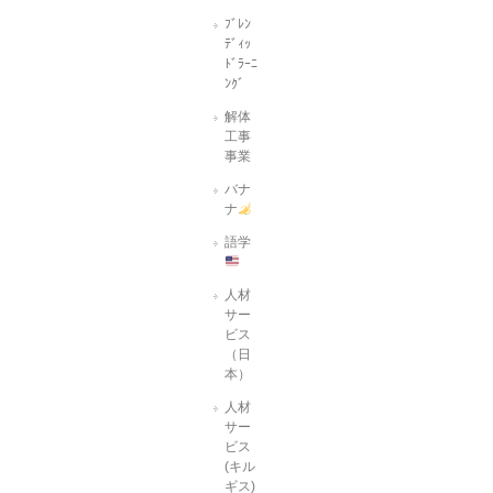
ﾌﾞﾚﾝ
ﾃﾞｨｯ
ﾄﾞﾗｰﾆ
ﾝｸﾞ
解体
工事
事業
バナ
ナ
語学
人材
サー
ビス
（日
本）
人材
サー
ビス
(キル
ギス)