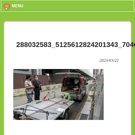
MENU
288032583_5125612824201343_704
2023/03/22