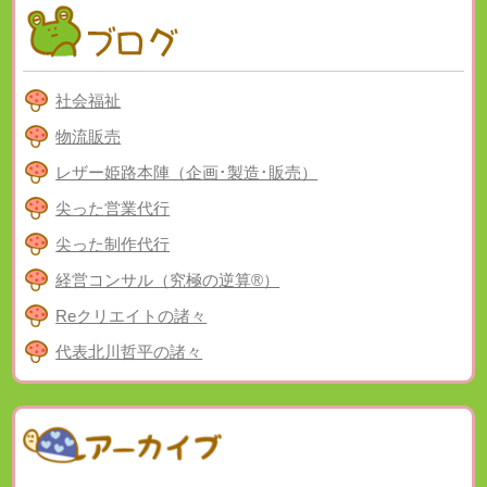
社会福祉
物流販売
レザー姫路本陣（企画･製造･販売）
尖った営業代行
尖った制作代行
経営コンサル（究極の逆算®）
Reクリエイトの諸々
代表北川哲平の諸々