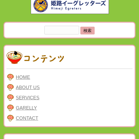
検
索:
HOME
ABOUT US
SERVICES
GARELLY
CONTACT