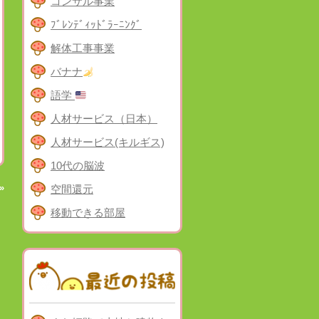
コンサル事業
ﾌﾞﾚﾝﾃﾞｨｯﾄﾞﾗｰﾆﾝｸﾞ
解体工事事業
バナナ
語学
人材サービス（日本）
人材サービス(キルギス)
10代の脳波
»
空間還元
移動できる部屋