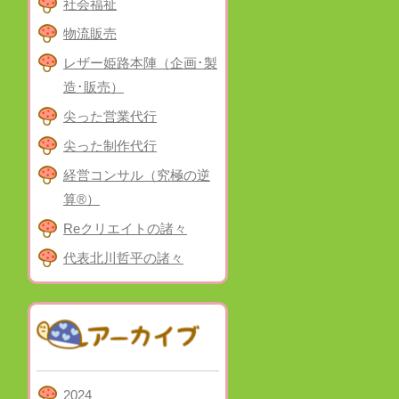
社会福祉
物流販売
レザー姫路本陣（企画･製
造･販売）
尖った営業代行
尖った制作代行
経営コンサル（究極の逆
算®）
Reクリエイトの諸々
代表北川哲平の諸々
2024