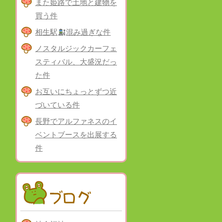
また姫路で土地と建物を
買う件
相生駅
混み過ぎな件
ノスタルジックカーフェ
スティバル、大盛況だっ
た件
お互いにちょっとずつ近
づいている件
長野でアルファネスのイ
ベントブースを出展する
件