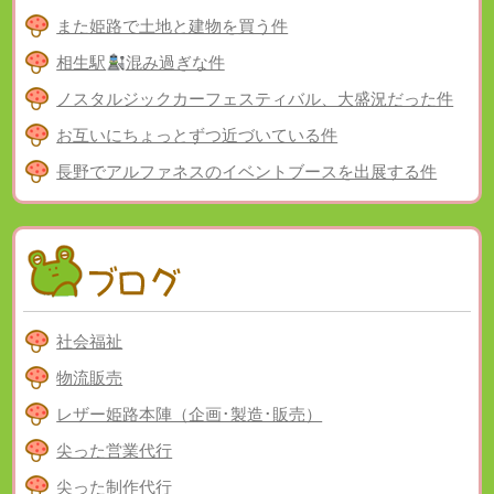
また姫路で土地と建物を買う件
相生駅
混み過ぎな件
ノスタルジックカーフェスティバル、大盛況だった件
お互いにちょっとずつ近づいている件
長野でアルファネスのイベントブースを出展する件
社会福祉
物流販売
レザー姫路本陣（企画･製造･販売）
尖った営業代行
尖った制作代行