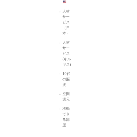
人材
サー
ビス
（日
本）
人材
サー
ビス
(キル
ギス)
10代
の脳
波
空間
還元
移動
でき
る部
屋