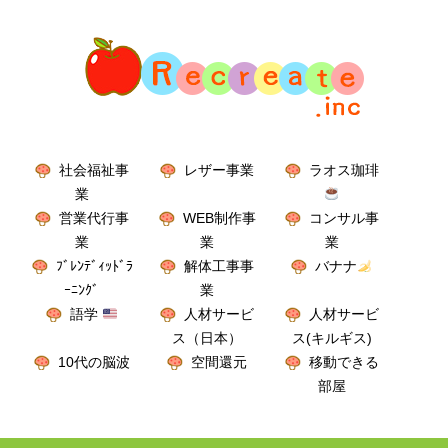
社会福祉事
レザー事業
ラオス珈琲
業
営業代行事
WEB制作事
コンサル事
業
業
業
ﾌﾞﾚﾝﾃﾞｨｯﾄﾞﾗ
解体工事事
バナナ
ｰﾆﾝｸﾞ
業
語学
人材サービ
人材サービ
ス（日本）
ス(キルギス)
10代の脳波
空間還元
移動できる
部屋