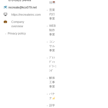
670-0926 JAPAN
琲
recreate@kco079.net
営業
代行
https://recreateinc.com
事業
Company
WEB
overview
制作
Privacy policy
事業
コン
サル
事業
ﾌﾞﾚﾝ
ﾃﾞｨｯ
ﾄﾞﾗｰﾆ
ﾝｸﾞ
解体
工事
事業
バナ
ナ
語学