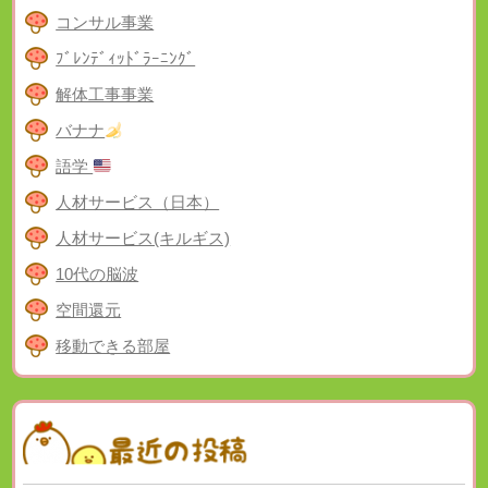
コンサル事業
ﾌﾞﾚﾝﾃﾞｨｯﾄﾞﾗｰﾆﾝｸﾞ
解体工事事業
バナナ
語学
人材サービス（日本）
人材サービス(キルギス)
10代の脳波
空間還元
移動できる部屋