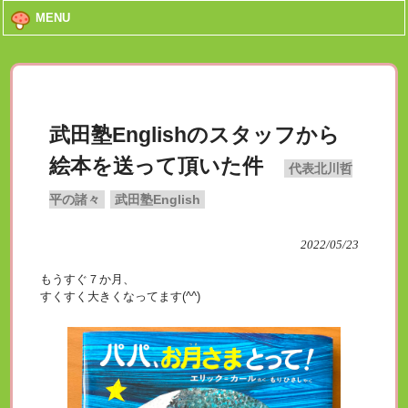
MENU
武田塾Englishのスタッフから
絵本を送って頂いた件
代表北川哲
平の諸々
武田塾English
2022/05/23
もうすぐ７か月、
すくすく大きくなってます(^^)