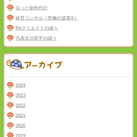
尖った制作代行
経営コンサル（究極の逆算®）
Reクリエイトの諸々
代表北川哲平の諸々
2024
2023
2022
2021
2020
2019