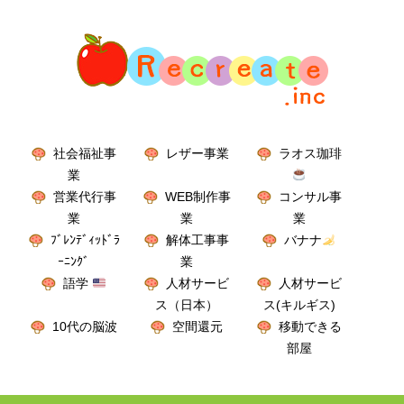
社会福祉事
レザー事業
ラオス珈琲
業
営業代行事
WEB制作事
コンサル事
業
業
業
ﾌﾞﾚﾝﾃﾞｨｯﾄﾞﾗ
解体工事事
バナナ
ｰﾆﾝｸﾞ
業
語学
人材サービ
人材サービ
ス（日本）
ス(キルギス)
10代の脳波
空間還元
移動できる
部屋