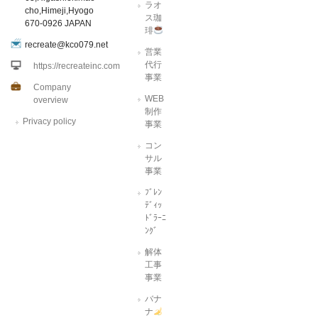
ラオ
cho,Himeji,Hyogo
ス珈
670-0926 JAPAN
琲
recreate@kco079.net
営業
代行
https://recreateinc.com
事業
Company
WEB
overview
制作
Privacy policy
事業
コン
サル
事業
ﾌﾞﾚﾝ
ﾃﾞｨｯ
ﾄﾞﾗｰﾆ
ﾝｸﾞ
解体
工事
事業
バナ
ナ