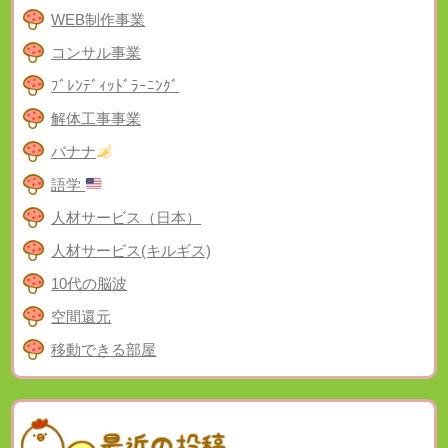
WEB制作事業
コンサル事業
ﾌﾞﾚﾝﾃﾞｨｯﾄﾞﾗｰﾆﾝｸﾞ
解体工事事業
バナナ
語学
人材サービス（日本）
人材サービス(キルギス)
10代の脳波
空間還元
移動できる部屋