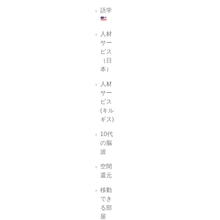
語学
人材
サー
ビス
（日
本）
人材
サー
ビス
(キル
ギス)
10代
の脳
波
空間
還元
移動
でき
る部
屋