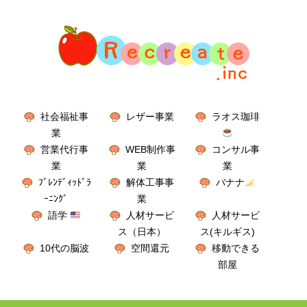
社会福祉事
レザー事業
ラオス珈琲
業
営業代行事
WEB制作事
コンサル事
業
業
業
ﾌﾞﾚﾝﾃﾞｨｯﾄﾞﾗ
解体工事事
バナナ
ｰﾆﾝｸﾞ
業
語学
人材サービ
人材サービ
ス（日本）
ス(キルギス)
10代の脳波
空間還元
移動できる
部屋