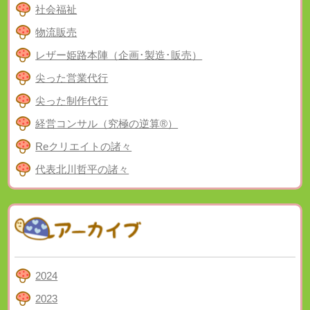
社会福祉
物流販売
レザー姫路本陣（企画･製造･販売）
尖った営業代行
尖った制作代行
経営コンサル（究極の逆算®）
Reクリエイトの諸々
代表北川哲平の諸々
2024
2023