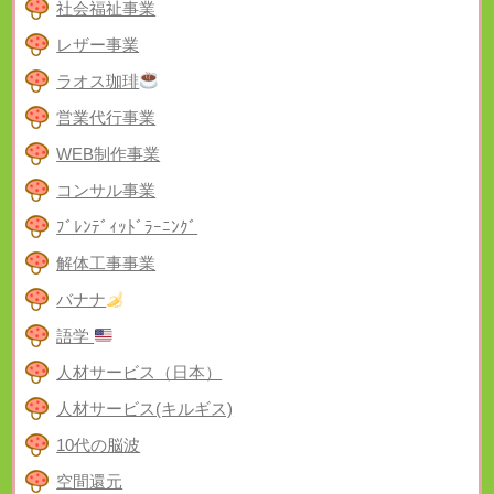
社会福祉事業
レザー事業
ラオス珈琲
営業代行事業
WEB制作事業
コンサル事業
ﾌﾞﾚﾝﾃﾞｨｯﾄﾞﾗｰﾆﾝｸﾞ
解体工事事業
バナナ
語学
人材サービス（日本）
人材サービス(キルギス)
10代の脳波
空間還元