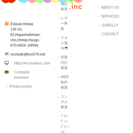
福祉
ABOUT US
事業
SERVICES
レザ
ー事
Eslead-Himeji
GARELLY
業
13F-01,
CONTACT
63,Higashiekimae-
ラオ
cho,Himeji,Hyogo
ス珈
670-0926 JAPAN
琲
recreate@kco079.net
営業
代行
https://recreateinc.com
事業
Company
WEB
overview
制作
Privacy policy
事業
コン
サル
事業
ﾌﾞﾚﾝ
ﾃﾞｨｯ
ﾄﾞﾗｰﾆ
ﾝｸﾞ