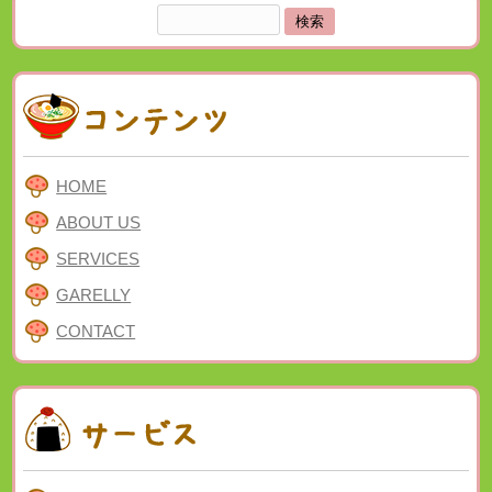
検
索:
HOME
ABOUT US
SERVICES
GARELLY
CONTACT