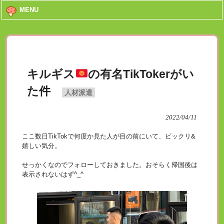
MENU
キルギス
の有名TikTokerがい
た件
人材派遣
2022/04/11
ここ数日TikTokで何度か見た人が目の前にいて、ビックリ&
嬉しい気分。
せっかくなのでフォローしておきました。おそらく帰国後は
表示されないはず^_^