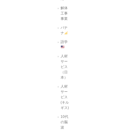
解体
工事
事業
バナ
ナ
語学
人材
サー
ビス
（日
本）
人材
サー
ビス
(キル
ギス)
10代
の脳
波