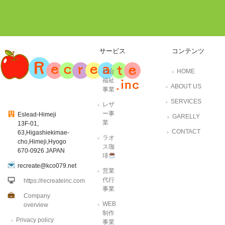
サービス
コンテンツ
社会
HOME
福祉
ABOUT US
事業
SERVICES
レザ
ー事
Eslead-Himeji
GARELLY
業
13F-01,
CONTACT
63,Higashiekimae-
ラオ
cho,Himeji,Hyogo
ス珈
670-0926 JAPAN
琲
recreate@kco079.net
営業
代行
https://recreateinc.com
事業
Company
WEB
overview
制作
Privacy policy
事業