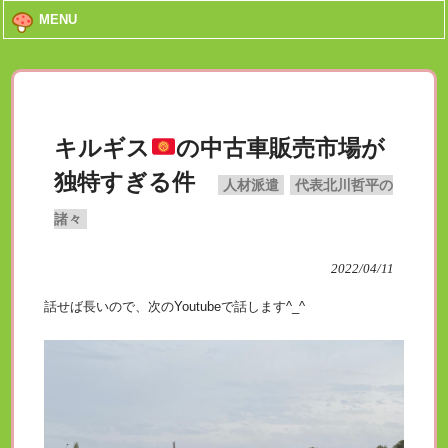
MENU
キルギス
の中古車販売市場が
独特すぎる件
人材派遣
代表北川哲平の
諸々
2022/04/11
話せば長いので、次のYoutubeで話します^_^