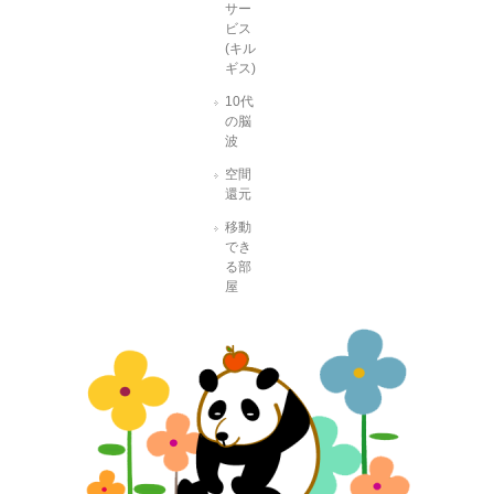
サー
ビス
(キル
ギス)
10代
の脳
波
空間
還元
移動
でき
る部
屋