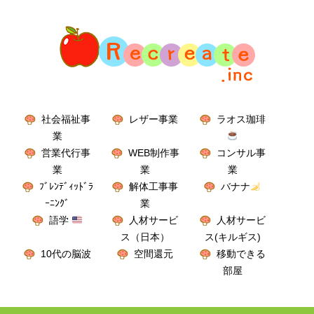
社会福祉事
レザー事業
ラオス珈琲
業
営業代行事
WEB制作事
コンサル事
業
業
業
ﾌﾞﾚﾝﾃﾞｨｯﾄﾞﾗ
解体工事事
バナナ
ｰﾆﾝｸﾞ
業
語学
人材サービ
人材サービ
ス（日本）
ス(キルギス)
10代の脳波
空間還元
移動できる
部屋