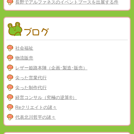
長野でアルファネスのイベントブースを出展する件
社会福祉
物流販売
レザー姫路本陣（企画･製造･販売）
尖った営業代行
尖った制作代行
経営コンサル（究極の逆算®）
Reクリエイトの諸々
代表北川哲平の諸々