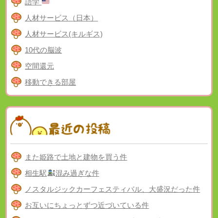
語学
人材サービス（日本）
人材サービス(キルギス)
10代の脳波
空間還元
移動できる部屋
また姫路で土地と建物を買う件
相生駅
混み過ぎな件
ノスタルジックカーフェスティバル、大盛況だった件
お互いにちょっとずつ近づいている件