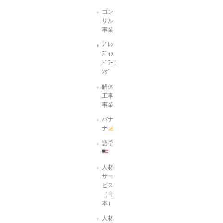
コン
サル
事業
ﾌﾞﾚﾝ
ﾃﾞｨｯ
ﾄﾞﾗｰﾆ
ﾝｸﾞ
解体
工事
事業
バナ
ナ
語学
人材
サー
ビス
（日
本）
人材