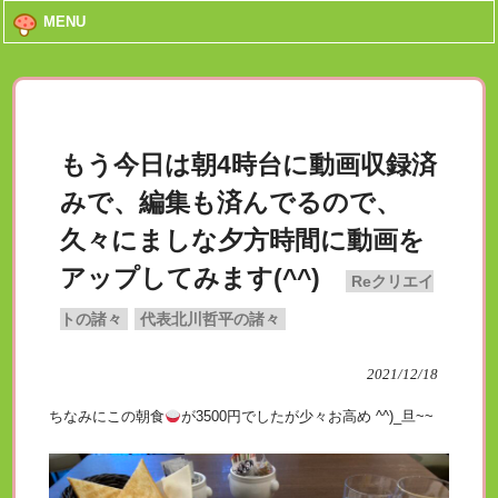
MENU
もう今日は朝4時台に動画収録済
みで、編集も済んでるので、
久々にましな夕方時間に動画を
アップしてみます(^^)
Reクリエイ
トの諸々
代表北川哲平の諸々
2021/12/18
ちなみにこの朝食
が3500円でしたが少々お高め ^^)_旦~~