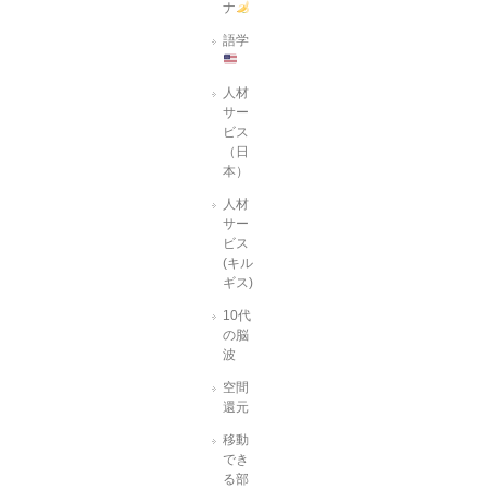
ナ
語学
人材
サー
ビス
（日
本）
人材
サー
ビス
(キル
ギス)
10代
の脳
波
空間
還元
移動
でき
る部