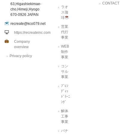
CONTACT
63,Higashiekimae-
ラオ
cho,Himeji,Hyogo
ス珈
670-0926 JAPAN
琲
recreate@kco079.net
営業
代行
https://recreateinc.com
事業
Company
WEB
overview
制作
Privacy policy
事業
コン
サル
事業
ﾌﾞﾚﾝ
ﾃﾞｨｯ
ﾄﾞﾗｰﾆ
ﾝｸﾞ
解体
工事
事業
バナ