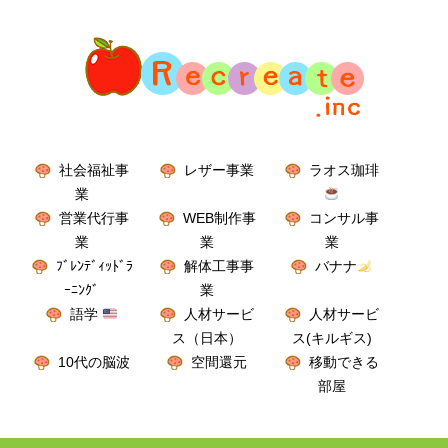
社会福祉事
レザー事業
ラオス珈琲
業
営業代行事
WEB制作事
コンサル事
業
業
業
ﾌﾞﾚﾝﾃﾞｨｯﾄﾞﾗ
解体工事事
バナナ
ｰﾆﾝｸﾞ
業
語学
人材サービ
人材サービ
ス（日本）
ス(キルギス)
10代の脳波
空間還元
移動できる
部屋