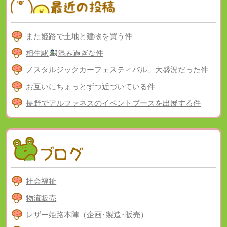
また姫路で土地と建物を買う件
相生駅
混み過ぎな件
ノスタルジックカーフェスティバル、大盛況だった件
お互いにちょっとずつ近づいている件
長野でアルファネスのイベントブースを出展する件
社会福祉
物流販売
レザー姫路本陣（企画･製造･販売）