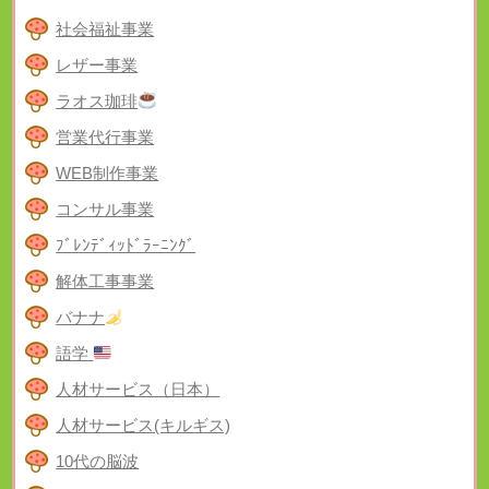
社会福祉事業
レザー事業
ラオス珈琲
営業代行事業
WEB制作事業
コンサル事業
ﾌﾞﾚﾝﾃﾞｨｯﾄﾞﾗｰﾆﾝｸﾞ
解体工事事業
バナナ
語学
人材サービス（日本）
人材サービス(キルギス)
10代の脳波