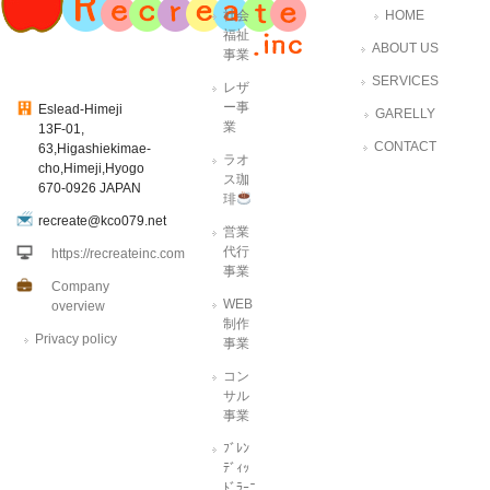
社会
HOME
福祉
ABOUT US
事業
SERVICES
レザ
ー事
Eslead-Himeji
GARELLY
業
13F-01,
CONTACT
63,Higashiekimae-
ラオ
cho,Himeji,Hyogo
ス珈
670-0926 JAPAN
琲
recreate@kco079.net
営業
代行
https://recreateinc.com
事業
Company
WEB
overview
制作
Privacy policy
事業
コン
サル
事業
ﾌﾞﾚﾝ
ﾃﾞｨｯ
ﾄﾞﾗｰﾆ