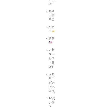
ﾝｸﾞ
解体
工事
事業
バナ
ナ
語学
人材
サー
ビス
（日
本）
人材
サー
ビス
(キル
ギス)
10代
の脳