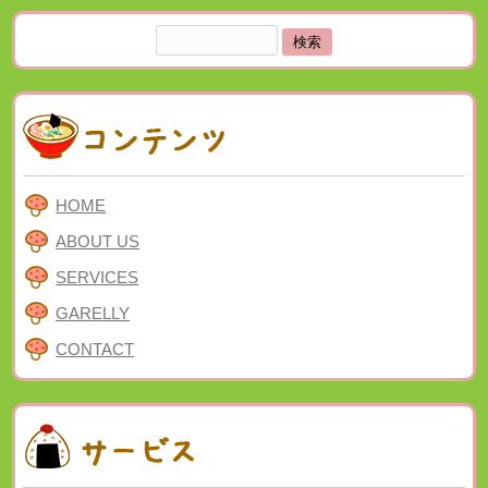
検
索:
HOME
ABOUT US
SERVICES
GARELLY
CONTACT