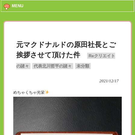
MENU
元マクドナルドの原田社長とご
挨拶させて頂けた件
Reクリエイト
の諸々
代表北川哲平の諸々
未分類
2021/12/17
めちゃくちゃ光栄