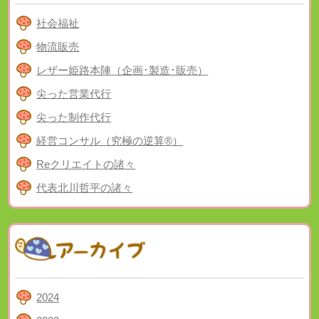
社会福祉
物流販売
レザー姫路本陣（企画･製造･販売）
尖った営業代行
尖った制作代行
経営コンサル（究極の逆算®）
Reクリエイトの諸々
代表北川哲平の諸々
2024