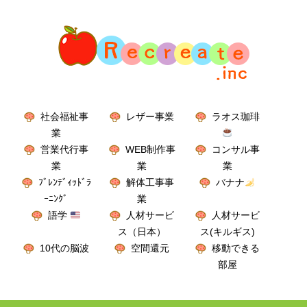
社会福祉事
レザー事業
ラオス珈琲
業
営業代行事
WEB制作事
コンサル事
業
業
業
ﾌﾞﾚﾝﾃﾞｨｯﾄﾞﾗ
解体工事事
バナナ
ｰﾆﾝｸﾞ
業
語学
人材サービ
人材サービ
ス（日本）
ス(キルギス)
10代の脳波
空間還元
移動できる
部屋