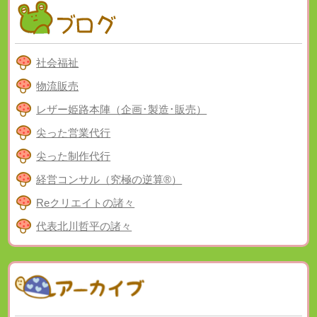
社会福祉
物流販売
レザー姫路本陣（企画･製造･販売）
尖った営業代行
尖った制作代行
経営コンサル（究極の逆算®）
Reクリエイトの諸々
代表北川哲平の諸々