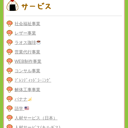
社会福祉事業
レザー事業
ラオス珈琲
営業代行事業
WEB制作事業
コンサル事業
ﾌﾞﾚﾝﾃﾞｨｯﾄﾞﾗｰﾆﾝｸﾞ
解体工事事業
バナナ
語学
人材サービス（日本）
人材サービス(キルギス)