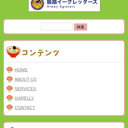
検
索:
HOME
ABOUT US
SERVICES
GARELLY
CONTACT