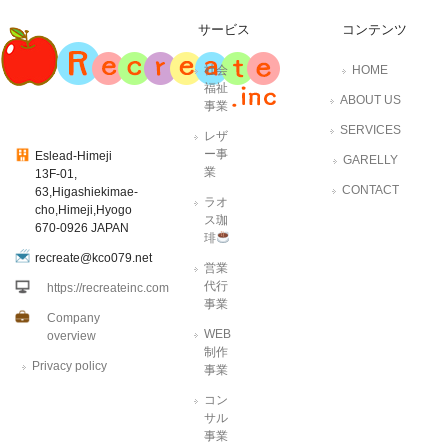
サービス
コンテンツ
社会
HOME
福祉
ABOUT US
事業
SERVICES
レザ
ー事
Eslead-Himeji
GARELLY
業
13F-01,
CONTACT
63,Higashiekimae-
ラオ
cho,Himeji,Hyogo
ス珈
670-0926 JAPAN
琲
recreate@kco079.net
営業
代行
https://recreateinc.com
事業
Company
WEB
overview
制作
Privacy policy
事業
コン
サル
事業