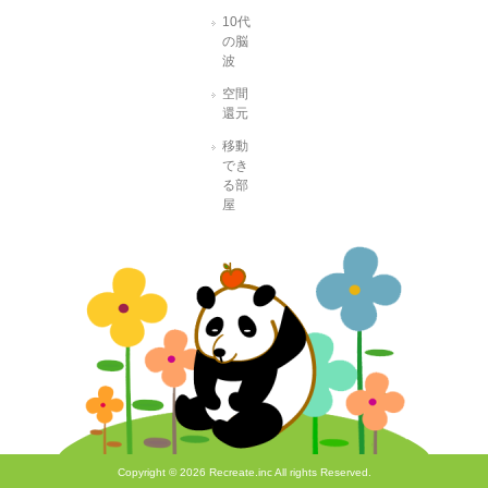
10代
の脳
波
空間
還元
移動
でき
る部
屋
Copyright © 2026 Recreate.inc All rights Reserved.