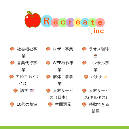
社会福祉事
レザー事業
ラオス珈琲
業
営業代行事
WEB制作事
コンサル事
業
業
業
ﾌﾞﾚﾝﾃﾞｨｯﾄﾞﾗ
解体工事事
バナナ
ｰﾆﾝｸﾞ
業
語学
人材サービ
人材サービ
ス（日本）
ス(キルギス)
10代の脳波
空間還元
移動できる
部屋