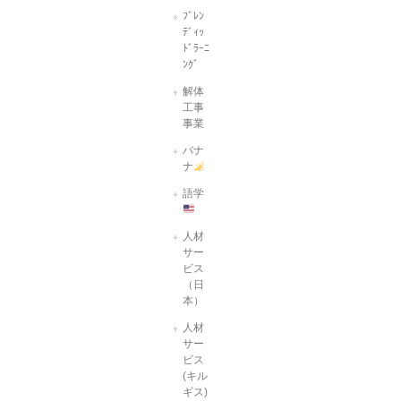
ﾌﾞﾚﾝ
ﾃﾞｨｯ
ﾄﾞﾗｰﾆ
ﾝｸﾞ
解体
工事
事業
バナ
ナ
語学
人材
サー
ビス
（日
本）
人材
サー
ビス
(キル
ギス)