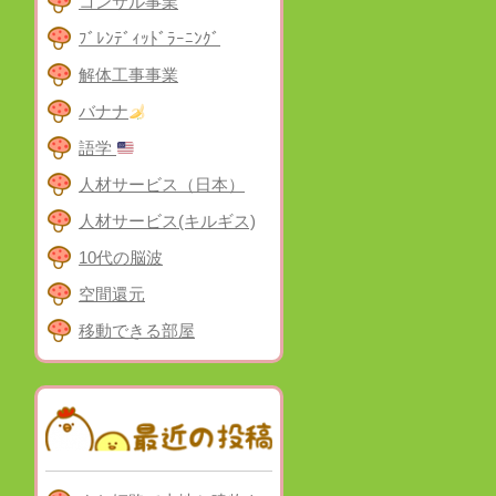
コンサル事業
ﾌﾞﾚﾝﾃﾞｨｯﾄﾞﾗｰﾆﾝｸﾞ
解体工事事業
バナナ
語学
人材サービス（日本）
人材サービス(キルギス)
10代の脳波
空間還元
移動できる部屋