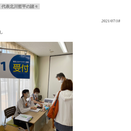
代表北川哲平の諸々
2021/07/18
し