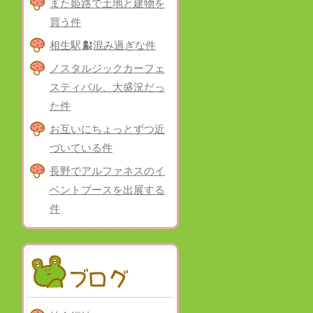
また姫路で土地と建物を
買う件
相生駅
混み過ぎな件
ノスタルジックカーフェ
スティバル、大盛況だっ
た件
お互いにちょっとずつ近
づいている件
長野でアルファネスのイ
ベントブースを出展する
件