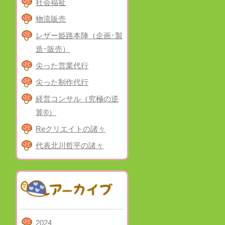
社会福祉
物流販売
レザー姫路本陣（企画･製
造･販売）
尖った営業代行
尖った制作代行
経営コンサル（究極の逆
算®）
Reクリエイトの諸々
代表北川哲平の諸々
2024