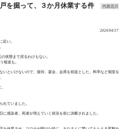
戸を掘って、３か月休業する件
代表北川
2020/04/17
に近い。
。
元の状態まで戻るわけもない。
いう報道も。
ないといけないので、接待、宴会、会席を前提とした、料亭など個室を
。
に、
られていました。
日に感染者、死者が増えていく状況を前に決断されました。
店を休業させ、コロナが明けた暁に、みなさんに驚いてもらえる変貌を