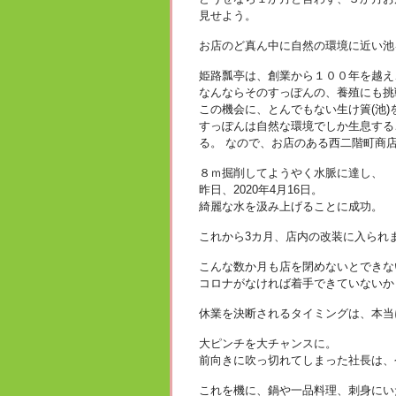
見せよう。
お店のど真ん中に自然の環境に近い池
姫路瓢亭は、創業から１００年を越え
なんならそのすっぽんの、養殖にも挑
この機会に、とんでもない生け簀(池
すっぽんは自然な環境でしか生息する
る。 なので、お店のある西二階町商
８ｍ掘削してようやく水脈に達し、
昨日、2020年4月16日。
綺麗な水を汲み上げることに成功。
これから3カ月、店内の改装に入られ
こんな数か月も店を閉めないとできな
コロナがなければ着手できていないか
休業を決断されるタイミングは、本当
大ピンチを大チャンスに。
前向きに吹っ切れてしまった社長は、
これを機に、鍋や一品料理、刺身にい