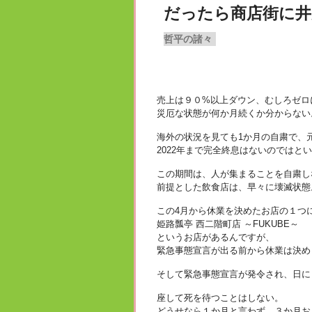
だったら商店街に井
哲平の諸々
売上は９０%以上ダウン、むしろゼロ
災厄な状態が何か月続くか分からない
海外の状況を見ても1か月の自粛で、
2022年まで完全終息はないのではと
この期間は、人が集まることを自粛し
前提とした飲食店は、早々に壊滅状態
この4月から休業を決めたお店の１つ
姫路瓢亭 西二階町店 ～FUKUBE～
というお店があるんですが、
緊急事態宣言が出る前から休業は決め
そして緊急事態宣言が発令され、日に
座して死を待つことはしない。
どうせなら１か月と言わず、３か月お