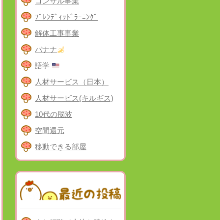
コンサル事業
ﾌﾞﾚﾝﾃﾞｨｯﾄﾞﾗｰﾆﾝｸﾞ
解体工事事業
バナナ
語学
人材サービス（日本）
人材サービス(キルギス)
10代の脳波
空間還元
移動できる部屋