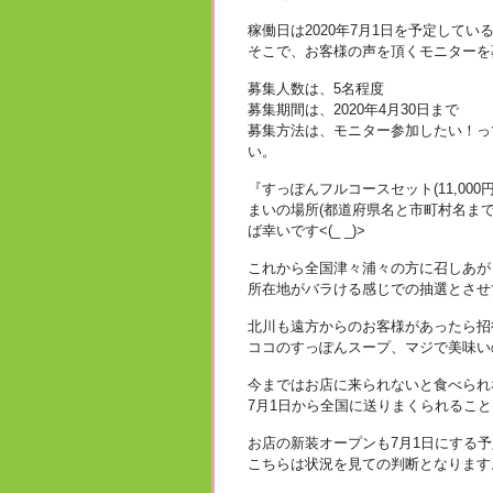
稼働日は2020年7月1日を予定してい
そこで、お客様の声を頂くモニターを
募集人数は、5名程度
募集期間は、2020年4月30日まで
募集方法は、モニター参加したい！って
い。
『すっぽんフルコースセット(11,0
まいの場所(都道府県名と市町村名ま
ば幸いです<(_ _)>
これから全国津々浦々の方に召しあが
所在地がバラける感じでの抽選とさせて頂
北川も遠方からのお客様があったら招
ココのすっぽんスープ、マジで美味い
今まではお店に来られないと食べられ
7月1日から全国に送りまくられるこ
お店の新装オープンも7月1日にする
こちらは状況を見ての判断となります