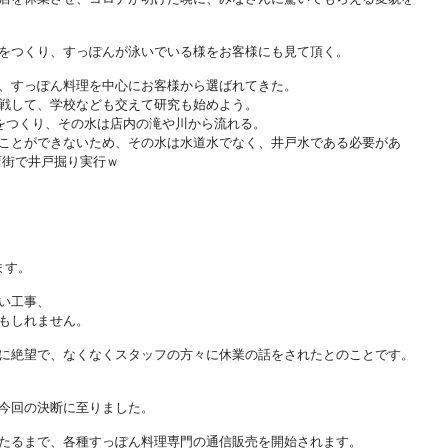
をつくり、すっぽんが泳いでいる様をお客様にも見て頂く。
、すっぽん料理を中心にお客様から選ばれてきた。
戦して、学校なども交えて研究も始めよう。
)をつくり、その水は店内の滝や川から流れる。
ことができないため、その水は水道水でなく、井戸水である必要があ
店街で井戸掘り実行ｗ
ます。
い工事、
もしれません。
に絶望で、なくなくスタッフの方々に休業の話をされたとのことです。
今回の決断に至りました。
たるまで、各種すっぽん料理専門の通信販売を開始されます。