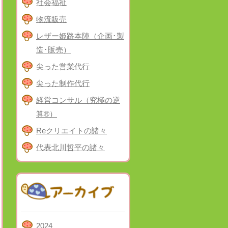
社会福祉
物流販売
レザー姫路本陣（企画･製
造･販売）
尖った営業代行
尖った制作代行
経営コンサル（究極の逆
算®）
Reクリエイトの諸々
代表北川哲平の諸々
2024