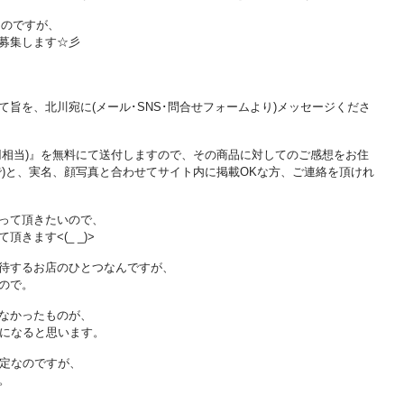
るのですが、
募集します☆彡
旨を、北川宛に(メール･SNS･問合せフォームより)メッセージくださ
00円相当)』を無料にて送付しますので、その商品に対してのご感想をお住
で)と、実名、顔写真と合わせてサイト内に掲載OKな方、ご連絡を頂けれ
って頂きたいので、
きます<(_ _)>
待するお店のひとつなんですが、
ので。
なかったものが、
とになると思います。
予定なのですが、
。