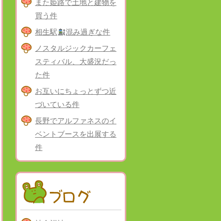
また姫路で土地と建物を
買う件
相生駅
混み過ぎな件
ノスタルジックカーフェ
スティバル、大盛況だっ
た件
お互いにちょっとずつ近
づいている件
長野でアルファネスのイ
ベントブースを出展する
件