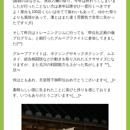
(姫路のみなさん、魚吹八幡の祭り。今年は終わってしまいま
したが行ったことない方は来年以降ぜひ一度行くべきです
よ！屋台も100店くらいは出てて賑わいもあって、ゆかた祭り
よりも風情があって、灘とはまた違う雰囲気で非常に良かっ
たです☆彡)
そして昨日はトレーニングジムに行っても「即位礼正殿の儀
プログラム」と銘打ったグループファイトに参加してきまし
た(^^)
グループファイトは、ボクシングやキックボクシング、ムエ
タイ、総合格闘技などの動きを取り入れたエクササイズにな
りますが、また北川の戦闘能力も上がった気がします ^^)_
旦〜
何はともあれ、天皇陛下御即位おめでとうございます<(_ _)>
素晴らしい国に生まれたことに喜びと誇りを感じておりま
す。いつもありがとうございます<(_ _)>