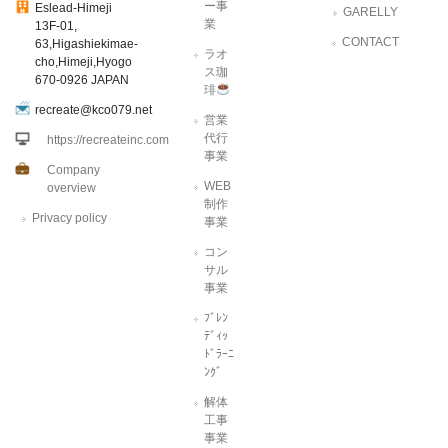
ー事
Eslead-Himeji
GARELLY
業
13F-01,
CONTACT
63,Higashiekimae-
ラオ
cho,Himeji,Hyogo
ス珈
670-0926 JAPAN
琲
recreate@kco079.net
営業
代行
https://recreateinc.com
事業
Company
WEB
overview
制作
Privacy policy
事業
コン
サル
事業
ﾌﾞﾚﾝ
ﾃﾞｨｯ
ﾄﾞﾗｰﾆ
ﾝｸﾞ
解体
工事
事業