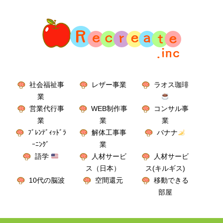
社会福祉事
レザー事業
ラオス珈琲
業
営業代行事
WEB制作事
コンサル事
業
業
業
ﾌﾞﾚﾝﾃﾞｨｯﾄﾞﾗ
解体工事事
バナナ
ｰﾆﾝｸﾞ
業
語学
人材サービ
人材サービ
ス（日本）
ス(キルギス)
10代の脳波
空間還元
移動できる
部屋