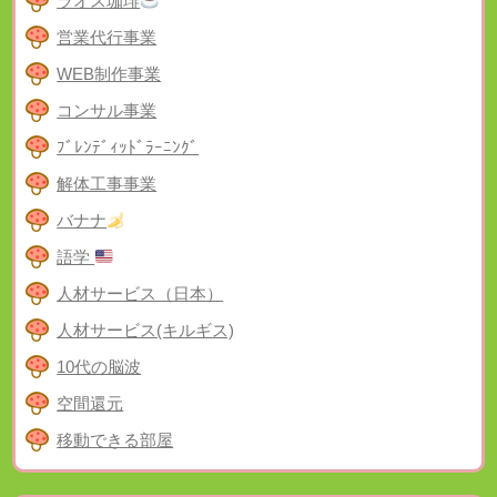
ラオス珈琲
営業代行事業
WEB制作事業
コンサル事業
ﾌﾞﾚﾝﾃﾞｨｯﾄﾞﾗｰﾆﾝｸﾞ
解体工事事業
バナナ
語学
人材サービス（日本）
人材サービス(キルギス)
10代の脳波
空間還元
移動できる部屋