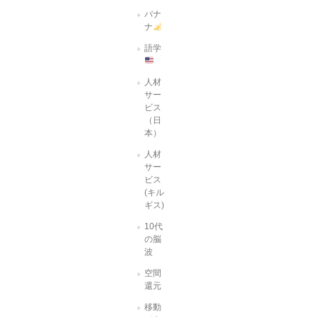
バナ
ナ
語学
人材
サー
ビス
（日
本）
人材
サー
ビス
(キル
ギス)
10代
の脳
波
空間
還元
移動