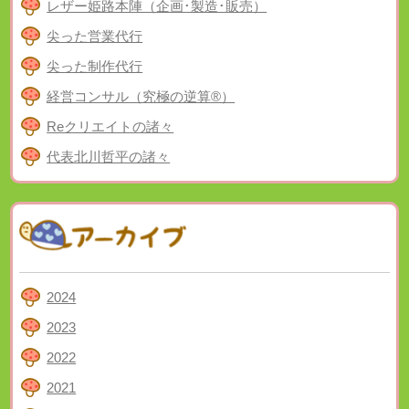
レザー姫路本陣（企画･製造･販売）
尖った営業代行
尖った制作代行
経営コンサル（究極の逆算®）
Reクリエイトの諸々
代表北川哲平の諸々
2024
2023
2022
2021