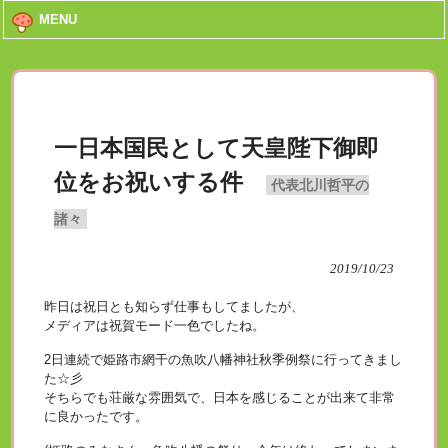
MENU
一日本国民として天皇陛下御即
位をお祝いする件
代表北川哲平の
諸々
2019/10/23
昨日は祝日とも知らず仕事もしてましたが、
メディアは祝賀モード一色でしたね。
2日連続で姫路市網干の魚吹八幡神社秋季例祭に行ってきまし
た☆彡
そちらでも荘厳な雰囲気で、日本を感じることが出来て非常
に良かったです。