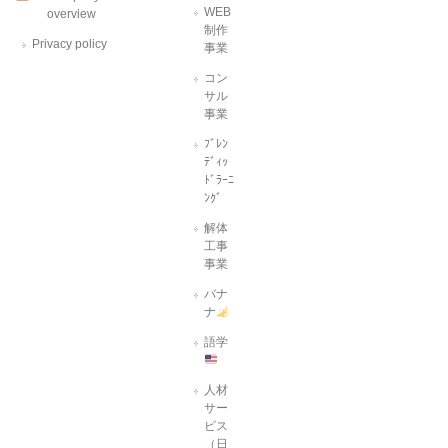
WEB
overview
制作
Privacy policy
事業
コン
サル
事業
ﾌﾞﾚﾝ
ﾃﾞｨｯ
ﾄﾞﾗｰﾆ
ﾝｸﾞ
解体
工事
事業
バナ
ナ
語学
人材
サー
ビス
（日