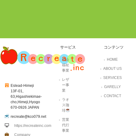
サービス
コンテンツ
社会
HOME
福祉
ABOUT US
事業
SERVICES
レザ
ー事
Eslead-Himeji
GARELLY
業
13F-01,
CONTACT
63,Higashiekimae-
ラオ
cho,Himeji,Hyogo
ス珈
670-0926 JAPAN
琲
recreate@kco079.net
営業
代行
https://recreateinc.com
事業
Company