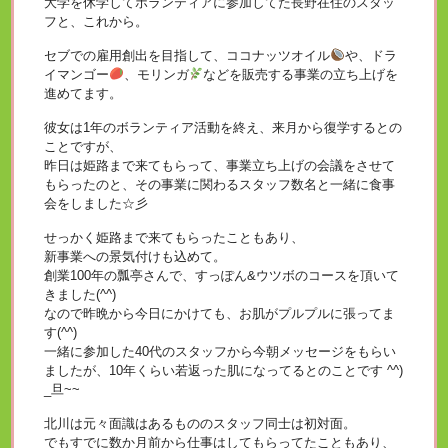
大学を休学してボランティアに参加してた長野在住のスタッ
フと、これから。
セブでの雇用創出を目指して、ココナッツオイル
や、ドラ
イマンゴー
、モリンガ
などを販売する事業の立ち上げを
進めてます。
彼女は1年のボランティア活動を終え、来月から復学するとの
ことですが、
昨日は姫路まで来てもらって、事業立ち上げの会議をさせて
もらったのと、その事業に関わるスタッフ数名と一緒に食事
会をしました☆彡
せっかく姫路まで来てもらったこともあり、
新事業への景気付けも込めて。
創業100年の瓢亭さんで、すっぽん&ウツボのコースを頂いて
きました(^^)
なので昨晩から今日にかけても、お肌がプルプルに張ってま
す(^^)
一緒に参加した40代のスタッフから今朝メッセージをもらい
ましたが、10年くらい若返った肌になってるとのことです ^^)
_旦~~
北川は元々面識はあるもののスタッフ同士は初対面。
でもすでに数か月前から仕事はしてもらってたこともあり、