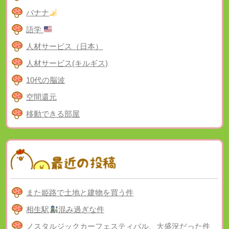
バナナ
語学
人材サービス（日本）
人材サービス(キルギス)
10代の脳波
空間還元
移動できる部屋
また姫路で土地と建物を買う件
相生駅
混み過ぎな件
ノスタルジックカーフェスティバル、大盛況だった件