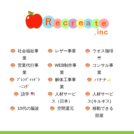
社会福祉事
レザー事業
ラオス珈琲
業
営業代行事
WEB制作事
コンサル事
業
業
業
ﾌﾞﾚﾝﾃﾞｨｯﾄﾞﾗ
解体工事事
バナナ
ｰﾆﾝｸﾞ
業
語学
人材サービ
人材サービ
ス（日本）
ス(キルギス)
10代の脳波
空間還元
移動できる
部屋