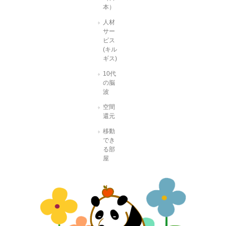
本）
人材
サー
ビス
(キル
ギス)
10代
の脳
波
空間
還元
移動
でき
る部
屋