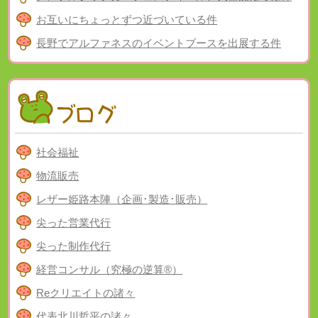
お互いにちょっとずつ近づいている件
長野でアルファネスのイベントブースを出展する件
社会福祉
物流販売
レザー姫路本陣（企画･製造･販売）
尖った営業代行
尖った制作代行
経営コンサル（究極の逆算®）
Reクリエイトの諸々
代表北川哲平の諸々