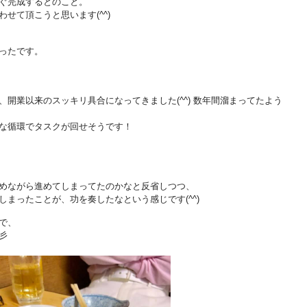
ぐ完成するとのこと。
せて頂こうと思います(^^)
ったです。
開業以来のスッキリ具合になってきました(^^) 数年間溜まってたよう
な循環でタスクが回せそうです！
めながら進めてしまってたのかなと反省しつつ、
まったことが、功を奏したなという感じです(^^)
で、
彡