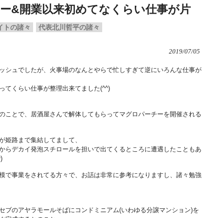
ー&開業以来初めてなくらい仕事が片
イトの諸々
代表北川哲平の諸々
2019/07/05
ッシュでしたが、火事場のなんとやらで忙しすぎて逆にいろんな仕事が
てくらい仕事が整理出来てました(^^)
のことで、居酒屋さんで解体してもらってマグロパーチーを開催される
が姫路まで集結してまして、
からデカイ発泡スチロールを担いで出てくるところに遭遇したこともあ
)
模で事業をされてる方々で、お話は非常に参考になりますし、諸々勉強
セブのアヤラモールそばにコンドミニアム(いわゆる分譲マンション)を