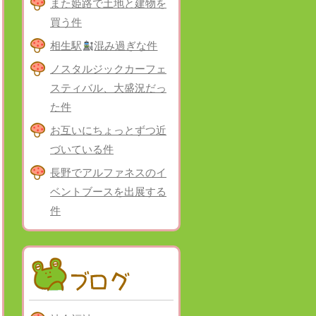
また姫路で土地と建物を
買う件
相生駅
混み過ぎな件
ノスタルジックカーフェ
スティバル、大盛況だっ
た件
お互いにちょっとずつ近
づいている件
長野でアルファネスのイ
ベントブースを出展する
件