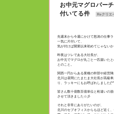
お中元マグロパーチ
付いてる件
Reクリエ
先週末から今週にかけて怒涛の仕事ラ
一気に片付いて、
気が付けば開業以来初めてじゃないかっ
昨夜はツレである大社長が、
お中元でマグロが丸ごと一匹届いたと
とのこと。
関西一円からある業種の幹部や経営陣
北川は昼間にたまたま大社長が高級車
り、ラッキーにもお呼ばれしました(^^
皆さん数十億数百億単位と桁違いの規
させて頂きました☆彡
それと非常にありがたいのが、
北川のセブオフィスからもほど近く、