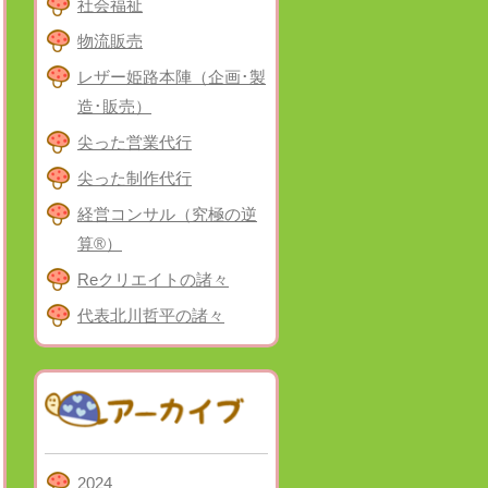
社会福祉
物流販売
レザー姫路本陣（企画･製
造･販売）
尖った営業代行
尖った制作代行
経営コンサル（究極の逆
算®）
Reクリエイトの諸々
代表北川哲平の諸々
2024