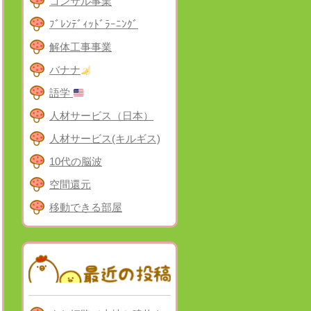
コンサル事業
ﾌﾞﾚﾝﾃﾞｨｯﾄﾞﾗｰﾆﾝｸﾞ
解体工事事業
バナナ
語学
人材サービス（日本）
人材サービス(キルギス)
10代の脳波
空間還元
移動できる部屋