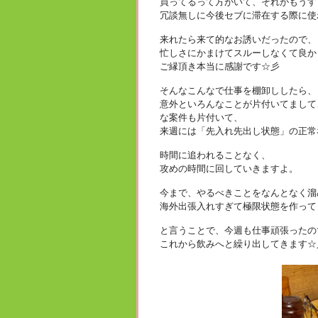
買ってるって方がいて、それがもうす
冗談無しに今後セブに滞在する際に使わ
来れたら来て的なお誘いだったので、
忙しさにかまけてスルーしなくて良か
ご縁頂き本当に感謝です☆彡
そんなこんなで仕事を棚卸ししたら、
意外といろんなことが片付いてまして、
な案件も片付いて、
来週には「先入れ先出し状態」の正常
時間に追われることなく、
攻めの時間に回していきますよ。
今まで、やるべきことをなんとなく溜
海外出張入れすぎて極限状態を作ってし
と言うことで、今週も仕事頑張ったの
これから飲みへと繰り出してきます☆