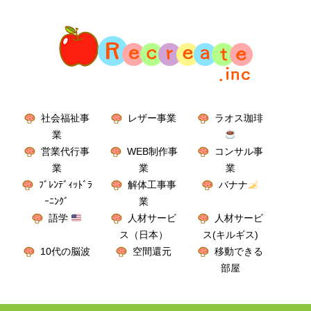
社会福祉事
レザー事業
ラオス珈琲
業
営業代行事
WEB制作事
コンサル事
業
業
業
ﾌﾞﾚﾝﾃﾞｨｯﾄﾞﾗ
解体工事事
バナナ
ｰﾆﾝｸﾞ
業
語学
人材サービ
人材サービ
ス（日本）
ス(キルギス)
10代の脳波
空間還元
移動できる
部屋