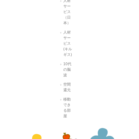
人材
サー
ビス
（日
本）
人材
サー
ビス
(キル
ギス)
10代
の脳
波
空間
還元
移動
でき
る部
屋