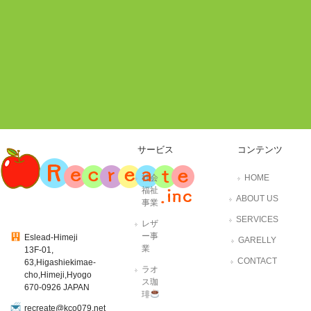
サービス
コンテンツ
社会
HOME
福祉
ABOUT US
事業
SERVICES
レザ
ー事
Eslead-Himeji
GARELLY
業
13F-01,
CONTACT
63,Higashiekimae-
ラオ
cho,Himeji,Hyogo
ス珈
670-0926 JAPAN
琲
recreate@kco079.net