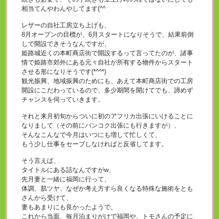
相当てんやわんやしてます(^^ゞ
レザーの自社工房立ち上げも、
8月オープンの目標が、6月スタートになりそうで、結果前倒
しで開設できそうなんですが、
姫路城近くの本町商店街で開設するって言ってたのが、諸事
情で姫路市郊外にある元々自社が所有する物件からスタート
させる形になりそうです(*^^*)
観光振興、地域振興のためにも、あえて本町商店街での工房
開設にこだわっているので、多少期間を開けてでも、諦めず
チャンスを伺っていきます。
それと来月初旬からついに初のアフリカ出張にいけることに
なりまして（その前にバンコク出張にも行きますが）、
そんなこんなで今月はいつにも増して忙しくて、
もう少し仕事をセーブしなければと反省してます。
そう言えば、
タイトルにある話なんですがw、
先月妻と一緒に福岡に行って、
体調、肌ツヤ、なぜか考え方すら良くなる特殊な施術をとも
さんから受けて、
妻もあまりにも良かったようで、
これから当面、毎月泊まりがけで福岡や、トモさんの予定に