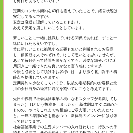
も何件かあるくらいです(^^ゞ
定期のコンサル契約を40件も抱えていたことで、経営状態は
安定してるんですが、
安定は衰退と理解していることもあり、
あえて安定を崩しにいこうとしています。
新しいことに一緒に挑戦していける関係であれば、ずっと一
緒にいれたら良いですし、
常に新しいことに挑戦する必要も無いと判断されるお客様
も、価値観は人それぞれで、けして悪いとは思いませんが、
あえて毎月会って時間を頂かなくても、必要な部分だけご利
用頂きご一緒できたら良いかなと言う感じです☆彡
今後も必要として頂けるお客様には、より濃く北川哲平の着
眼点を提供していきますが、
定期契約を少なくしていく分、以後の定期契約のお客様と北
川の会社自身の経営に時間を割いていこうと考えてます。
先日の投稿で社会福祉事業の核になるスタッフが退職してし
まった(T T)という投稿をしましたが、新体制はすぐに組めた
ものの、やはりこれまでも相当にご尽力頂いていたんだな
と。一層の感謝の念を抱きつつ、新体制のメンバーには頑張
って頂いてます。
社会福祉事業での主要メンバーの入れ替わりは、行政への手
続きも必要で、その手続きも立上げ時の程ではないにしても