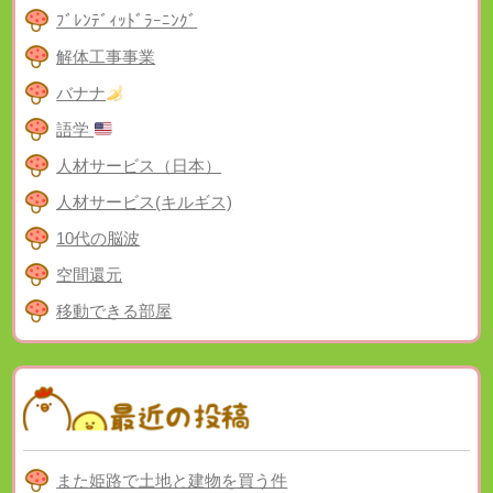
ﾌﾞﾚﾝﾃﾞｨｯﾄﾞﾗｰﾆﾝｸﾞ
解体工事事業
バナナ
語学
人材サービス（日本）
人材サービス(キルギス)
10代の脳波
空間還元
移動できる部屋
また姫路で土地と建物を買う件