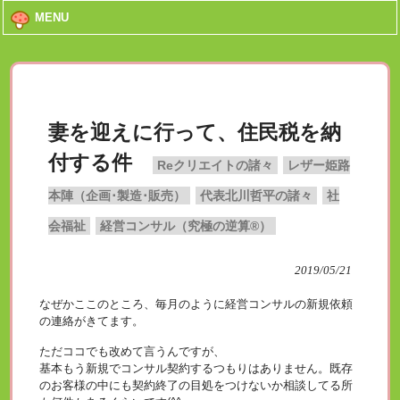
MENU
妻を迎えに行って、住民税を納
付する件
Reクリエイトの諸々
レザー姫路
本陣（企画･製造･販売）
代表北川哲平の諸々
社
会福祉
経営コンサル（究極の逆算®）
2019/05/21
なぜかここのところ、毎月のように経営コンサルの新規依頼
の連絡がきてます。
ただココでも改めて言うんですが、
基本もう新規でコンサル契約するつもりはありません。既存
のお客様の中にも契約終了の目処をつけないか相談してる所