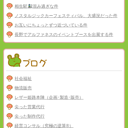
相生駅
混み過ぎな件
ノスタルジックカーフェスティバル、大盛況だった件
お互いにちょっとずつ近づいている件
長野でアルファネスのイベントブースを出展する件
社会福祉
物流販売
レザー姫路本陣（企画･製造･販売）
尖った営業代行
尖った制作代行
経営コンサル（究極の逆算®）