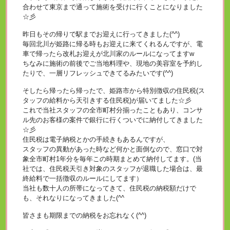
合わせて東京まで通って施術を受けに行くことになりました
☆彡
昨日もその帰りで駅までお迎えに行ってきました(^^)
毎回北川が姫路に帰る時もお迎えに来てくれるんですが、電
車で帰ったら改札お迎えが北川家のルールになってますw
ちなみに施術の前後でご当地料理や、現地の美容室を予約し
たりで、一層リフレッシュできてるみたいです(^^)
そしたら帰ったら帰ったで、姫路市から特別徴収の住民税(ス
タッフの給料から天引きする住民税)が届いてました☆彡
これで当社スタッフの全市町村分揃ったこともあり、コンサ
ル先のお客様の案件で銀行に行くついでに納付してきました
☆彡
住民税は電子納税とかの手続きもあるんですが、
スタッフの異動があった時など何かと面倒なので、窓口で対
象全市町村1年分を毎年この時期まとめて納付してます。(当
社では、住民税天引き対象のスタッフが退職した場合は、最
終給料で一括徴収のルールにしてます）
当社も数十人の所帯になってきて、住民税の納税額だけで
も、それなりになってきました(^^ゞ
皆さまも期限までの納税をお忘れなく(^^)