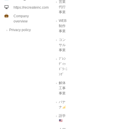
営業
代行
https://recreateinc.com
事業
Company
WEB
overview
制作
Privacy policy
事業
コン
サル
事業
ﾌﾞﾚﾝ
ﾃﾞｨｯ
ﾄﾞﾗｰﾆ
ﾝｸﾞ
解体
工事
事業
バナ
ナ
語学