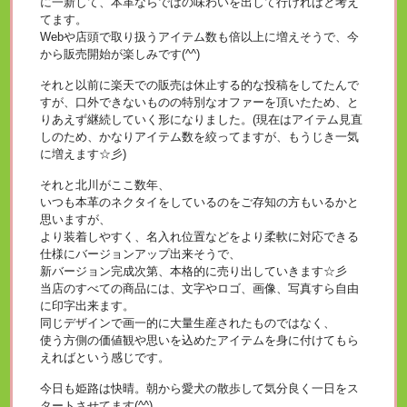
に一新して、本革ならではの味わいを出して行ければと考え
てます。
Webや店頭で取り扱うアイテム数も倍以上に増えそうで、今
から販売開始が楽しみです(^^)
それと以前に楽天での販売は休止する的な投稿をしてたんで
すが、口外できないものの特別なオファーを頂いたため、と
りあえず継続していく形になりました。(現在はアイテム見直
しのため、かなりアイテム数を絞ってますが、もうじき一気
に増えます☆彡)
それと北川がここ数年、
いつも本革のネクタイをしているのをご存知の方もいるかと
思いますが、
より装着しやすく、名入れ位置などをより柔軟に対応できる
仕様にバージョンアップ出来そうで、
新バージョン完成次第、本格的に売り出していきます☆彡
当店のすべての商品には、文字やロゴ、画像、写真すら自由
に印字出来ます。
同じデザインで画一的に大量生産されたものではなく、
使う方側の価値観や思いを込めたアイテムを身に付けてもら
えればという感じです。
今日も姫路は快晴。朝から愛犬の散歩して気分良く一日をス
タートさせてます(^^)