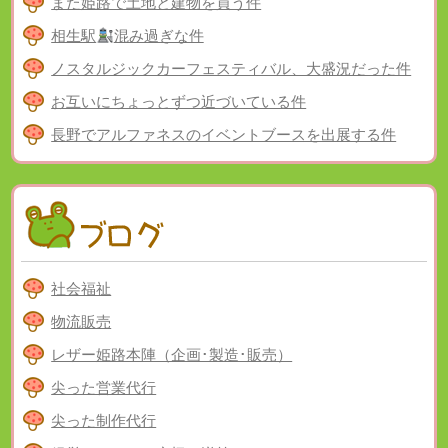
また姫路で土地と建物を買う件
相生駅
混み過ぎな件
ノスタルジックカーフェスティバル、大盛況だった件
お互いにちょっとずつ近づいている件
長野でアルファネスのイベントブースを出展する件
社会福祉
物流販売
レザー姫路本陣（企画･製造･販売）
尖った営業代行
尖った制作代行