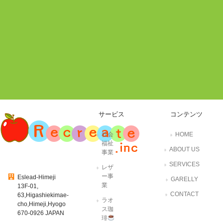
サービス
コンテンツ
社会
HOME
福祉
ABOUT US
事業
SERVICES
レザ
ー事
Eslead-Himeji
GARELLY
業
13F-01,
CONTACT
63,Higashiekimae-
ラオ
cho,Himeji,Hyogo
ス珈
670-0926 JAPAN
琲