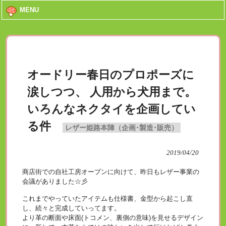
MENU
オードリー春日のプロポーズに
涙しつつ、 人用から犬用まで。
いろんなネクタイを企画してい
る件
レザー姫路本陣（企画･製造･販売）
2019/04/20
商店街での自社工房オープンに向けて、昨日もレザー事業の
会議がありました☆彡
これまでやっていたアイテムも仕様書、金型から起こし直
し、続々と完成していってます。
より革の断面や床面(トコメン、裏側の意味)を見せるデザイン