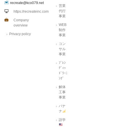
recreate@kco079.net
営業
代行
https://recreateinc.com
事業
Company
WEB
overview
制作
Privacy policy
事業
コン
サル
事業
ﾌﾞﾚﾝ
ﾃﾞｨｯ
ﾄﾞﾗｰﾆ
ﾝｸﾞ
解体
工事
事業
バナ
ナ
語学