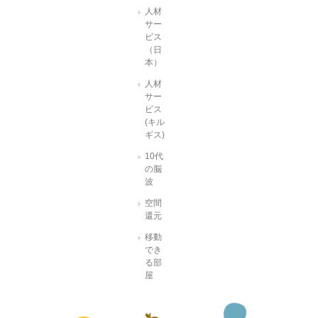
人材
サー
ビス
（日
本）
人材
サー
ビス
(キル
ギス)
10代
の脳
波
空間
還元
移動
でき
る部
屋