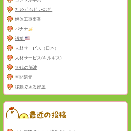
ﾌﾞﾚﾝﾃﾞｨｯﾄﾞﾗｰﾆﾝｸﾞ
解体工事事業
バナナ
語学
人材サービス（日本）
人材サービス(キルギス)
10代の脳波
空間還元
移動できる部屋