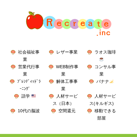
社会福祉事
レザー事業
ラオス珈琲
業
営業代行事
WEB制作事
コンサル事
業
業
業
ﾌﾞﾚﾝﾃﾞｨｯﾄﾞﾗ
解体工事事
バナナ
ｰﾆﾝｸﾞ
業
語学
人材サービ
人材サービ
ス（日本）
ス(キルギス)
10代の脳波
空間還元
移動できる
部屋