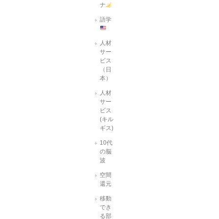
ナ
語学
人材
サー
ビス
（日
本）
人材
サー
ビス
(キル
ギス)
10代
の脳
波
空間
還元
移動
でき
る部