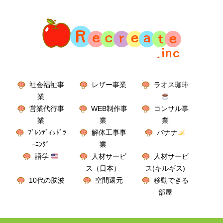
社会福祉事
レザー事業
ラオス珈琲
業
営業代行事
WEB制作事
コンサル事
業
業
業
ﾌﾞﾚﾝﾃﾞｨｯﾄﾞﾗ
解体工事事
バナナ
ｰﾆﾝｸﾞ
業
語学
人材サービ
人材サービ
ス（日本）
ス(キルギス)
10代の脳波
空間還元
移動できる
部屋