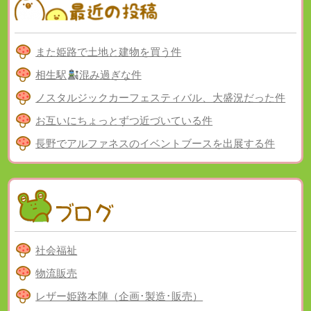
また姫路で土地と建物を買う件
相生駅
混み過ぎな件
ノスタルジックカーフェスティバル、大盛況だった件
お互いにちょっとずつ近づいている件
長野でアルファネスのイベントブースを出展する件
社会福祉
物流販売
レザー姫路本陣（企画･製造･販売）