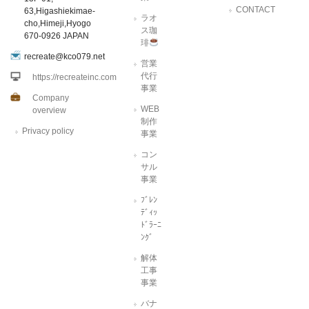
CONTACT
63,Higashiekimae-
ラオ
cho,Himeji,Hyogo
ス珈
670-0926 JAPAN
琲
recreate@kco079.net
営業
代行
https://recreateinc.com
事業
Company
WEB
overview
制作
Privacy policy
事業
コン
サル
事業
ﾌﾞﾚﾝ
ﾃﾞｨｯ
ﾄﾞﾗｰﾆ
ﾝｸﾞ
解体
工事
事業
バナ