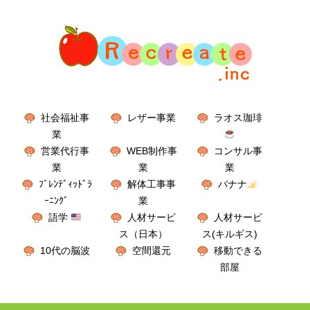
社会福祉事
レザー事業
ラオス珈琲
業
営業代行事
WEB制作事
コンサル事
業
業
業
ﾌﾞﾚﾝﾃﾞｨｯﾄﾞﾗ
解体工事事
バナナ
ｰﾆﾝｸﾞ
業
語学
人材サービ
人材サービ
ス（日本）
ス(キルギス)
10代の脳波
空間還元
移動できる
部屋