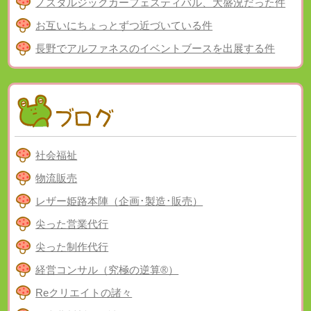
ノスタルジックカーフェスティバル、大盛況だった件
お互いにちょっとずつ近づいている件
長野でアルファネスのイベントブースを出展する件
社会福祉
物流販売
レザー姫路本陣（企画･製造･販売）
尖った営業代行
尖った制作代行
経営コンサル（究極の逆算®）
Reクリエイトの諸々