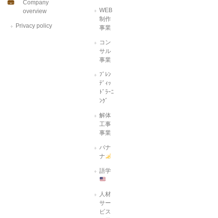
Company
WEB
overview
制作
Privacy policy
事業
コン
サル
事業
ﾌﾞﾚﾝ
ﾃﾞｨｯ
ﾄﾞﾗｰﾆ
ﾝｸﾞ
解体
工事
事業
バナ
ナ
語学
人材
サー
ビス