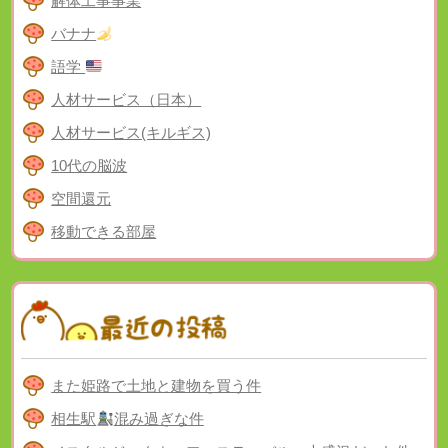
解体工事事業
バナナ
語学
人材サービス（日本）
人材サービス(キルギス)
10代の脳波
空間還元
移動できる部屋
また姫路で土地と建物を買う件
相生駅
混み過ぎな件