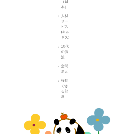
（日
本）
人材
サー
ビス
(キル
ギス)
10代
の脳
波
空間
還元
移動
でき
る部
屋