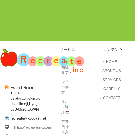
サービス
コンテンツ
社会
HOME
福祉
ABOUT US
事業
SERVICES
レザ
ー事
Eslead-Himeji
GARELLY
業
13F-01,
CONTACT
63,Higashiekimae-
ラオ
cho,Himeji,Hyogo
ス珈
670-0926 JAPAN
琲
recreate@kco079.net
営業
代行
https://recreateinc.com
事業