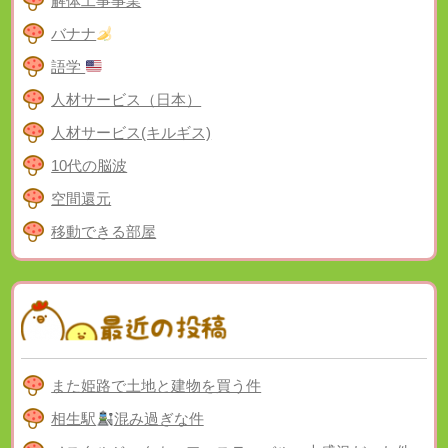
解体工事事業
バナナ
語学
人材サービス（日本）
人材サービス(キルギス)
10代の脳波
空間還元
移動できる部屋
また姫路で土地と建物を買う件
相生駅
混み過ぎな件