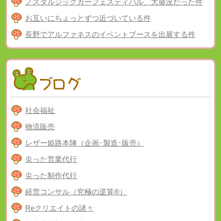
ノスタルジックカーフェスティバル、大盛況だった件
お互いにちょっとずつ近づいている件
長野でアルファネスのイベントブースを出展する件
社会福祉
物流販売
レザー姫路本陣（企画･製造･販売）
尖った営業代行
尖った制作代行
経営コンサル（究極の逆算®）
Reクリエイトの諸々