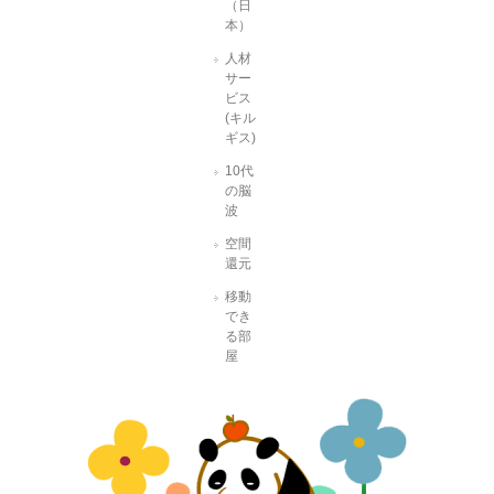
（日
本）
人材
サー
ビス
(キル
ギス)
10代
の脳
波
空間
還元
移動
でき
る部
屋