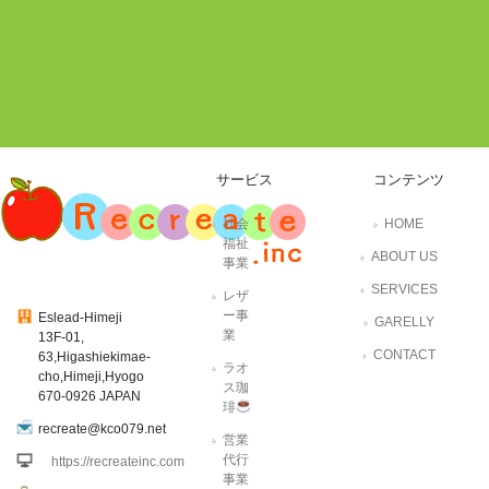
サービス
コンテンツ
社会
HOME
福祉
ABOUT US
事業
SERVICES
レザ
ー事
Eslead-Himeji
GARELLY
業
13F-01,
CONTACT
63,Higashiekimae-
ラオ
cho,Himeji,Hyogo
ス珈
670-0926 JAPAN
琲
recreate@kco079.net
営業
代行
https://recreateinc.com
事業