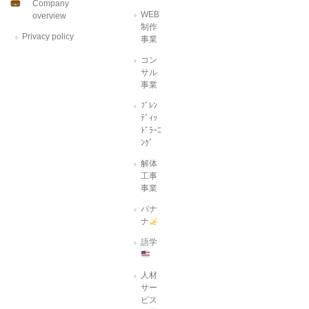
Company
WEB
overview
制作
Privacy policy
事業
コン
サル
事業
ﾌﾞﾚﾝ
ﾃﾞｨｯ
ﾄﾞﾗｰﾆ
ﾝｸﾞ
解体
工事
事業
バナ
ナ
語学
人材
サー
ビス