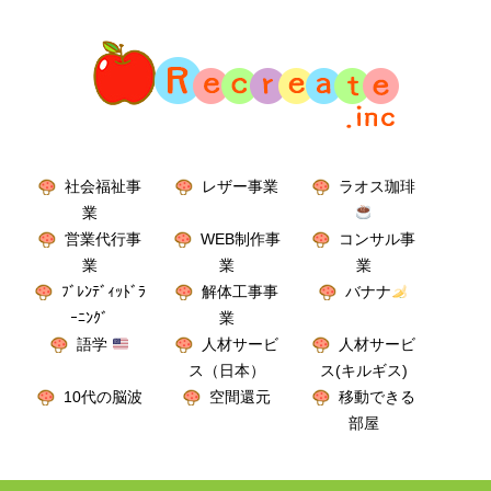
社会福祉事
レザー事業
ラオス珈琲
業
営業代行事
WEB制作事
コンサル事
業
業
業
ﾌﾞﾚﾝﾃﾞｨｯﾄﾞﾗ
解体工事事
バナナ
ｰﾆﾝｸﾞ
業
語学
人材サービ
人材サービ
ス（日本）
ス(キルギス)
10代の脳波
空間還元
移動できる
部屋