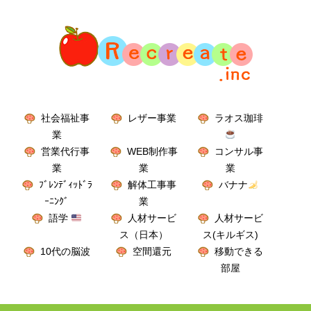
社会福祉事
レザー事業
ラオス珈琲
業
営業代行事
WEB制作事
コンサル事
業
業
業
ﾌﾞﾚﾝﾃﾞｨｯﾄﾞﾗ
解体工事事
バナナ
ｰﾆﾝｸﾞ
業
語学
人材サービ
人材サービ
ス（日本）
ス(キルギス)
10代の脳波
空間還元
移動できる
部屋