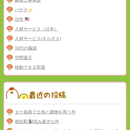
解体工事事業
バナナ
語学
人材サービス（日本）
人材サービス(キルギス)
10代の脳波
空間還元
移動できる部屋
また姫路で土地と建物を買う件
相生駅
混み過ぎな件