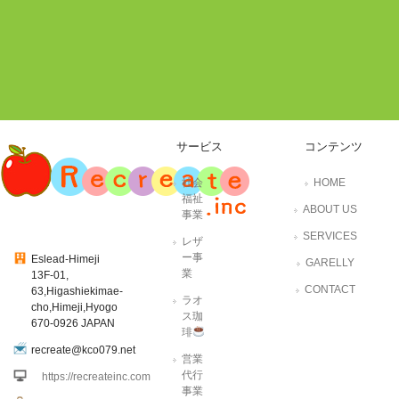
サービス
コンテンツ
社会
HOME
福祉
ABOUT US
事業
SERVICES
レザ
ー事
Eslead-Himeji
GARELLY
業
13F-01,
CONTACT
63,Higashiekimae-
ラオ
cho,Himeji,Hyogo
ス珈
670-0926 JAPAN
琲
recreate@kco079.net
営業
代行
https://recreateinc.com
事業