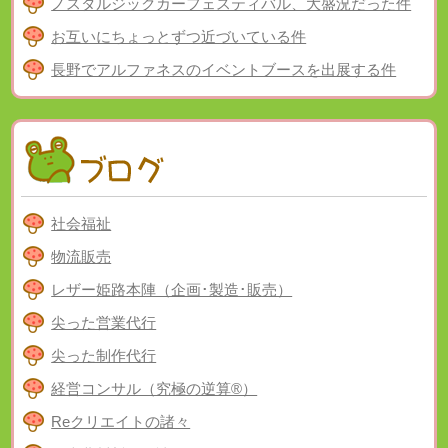
ノスタルジックカーフェスティバル、大盛況だった件
お互いにちょっとずつ近づいている件
長野でアルファネスのイベントブースを出展する件
社会福祉
物流販売
レザー姫路本陣（企画･製造･販売）
尖った営業代行
尖った制作代行
経営コンサル（究極の逆算®）
Reクリエイトの諸々