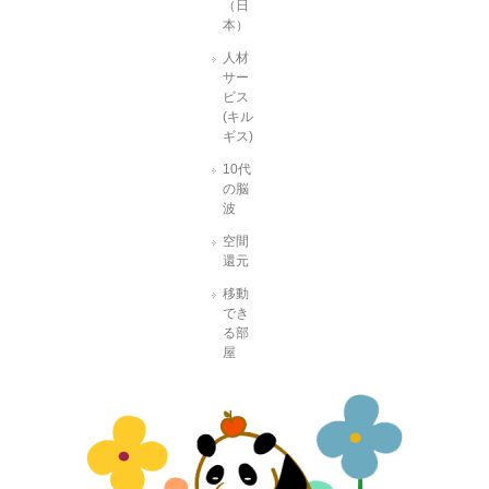
（日
本）
人材
サー
ビス
(キル
ギス)
10代
の脳
波
空間
還元
移動
でき
る部
屋