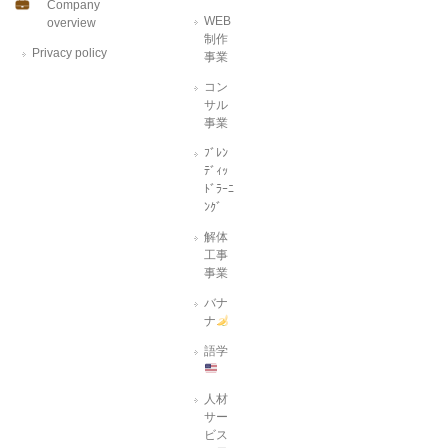
Company
WEB
overview
制作
Privacy policy
事業
コン
サル
事業
ﾌﾞﾚﾝ
ﾃﾞｨｯ
ﾄﾞﾗｰﾆ
ﾝｸﾞ
解体
工事
事業
バナ
ナ
語学
人材
サー
ビス