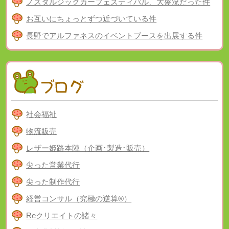
ノスタルジックカーフェスティバル、大盛況だった件
お互いにちょっとずつ近づいている件
長野でアルファネスのイベントブースを出展する件
社会福祉
物流販売
レザー姫路本陣（企画･製造･販売）
尖った営業代行
尖った制作代行
経営コンサル（究極の逆算®）
Reクリエイトの諸々