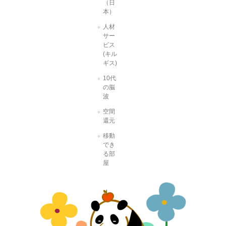
（日
本）
人材
サー
ビス
(キル
ギス)
10代
の脳
波
空間
還元
移動
でき
る部
屋