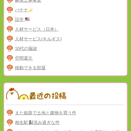
解体工事事業
バナナ
語学
人材サービス（日本）
人材サービス(キルギス)
10代の脳波
空間還元
移動できる部屋
また姫路で土地と建物を買う件
相生駅
混み過ぎな件