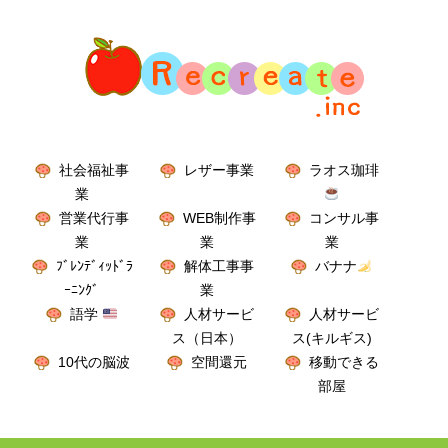
社会福祉事
レザー事業
ラオス珈琲
業
営業代行事
WEB制作事
コンサル事
業
業
業
ﾌﾞﾚﾝﾃﾞｨｯﾄﾞﾗ
解体工事事
バナナ
ｰﾆﾝｸﾞ
業
語学
人材サービ
人材サービ
ス（日本）
ス(キルギス)
10代の脳波
空間還元
移動できる
部屋