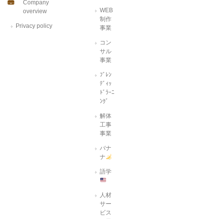
Company
WEB
overview
制作
Privacy policy
事業
コン
サル
事業
ﾌﾞﾚﾝ
ﾃﾞｨｯ
ﾄﾞﾗｰﾆ
ﾝｸﾞ
解体
工事
事業
バナ
ナ
語学
人材
サー
ビス