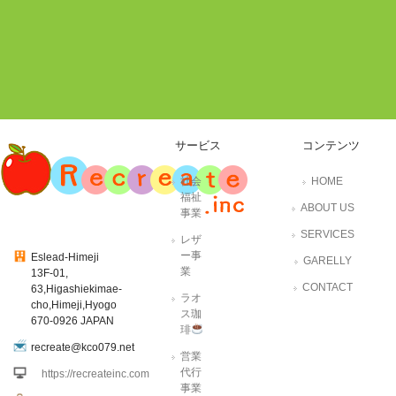
サービス
コンテンツ
社会
HOME
福祉
ABOUT US
事業
SERVICES
レザ
ー事
Eslead-Himeji
GARELLY
業
13F-01,
CONTACT
63,Higashiekimae-
ラオ
cho,Himeji,Hyogo
ス珈
670-0926 JAPAN
琲
recreate@kco079.net
営業
代行
https://recreateinc.com
事業