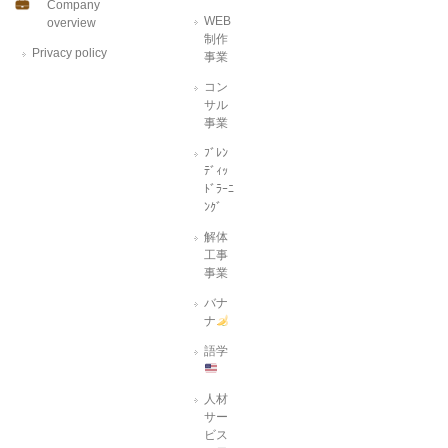
Company
WEB
overview
制作
Privacy policy
事業
コン
サル
事業
ﾌﾞﾚﾝ
ﾃﾞｨｯ
ﾄﾞﾗｰﾆ
ﾝｸﾞ
解体
工事
事業
バナ
ナ
語学
人材
サー
ビス