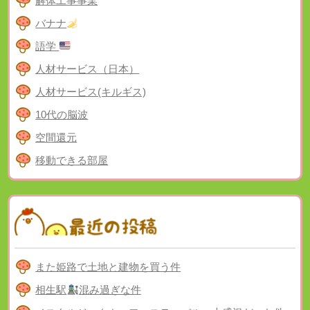
解体工事事業
バナナ
語学
人材サービス（日本）
人材サービス(キルギス)
10代の脳波
空間還元
移動できる部屋
また姫路で土地と建物を買う件
相生駅
混み過ぎな件