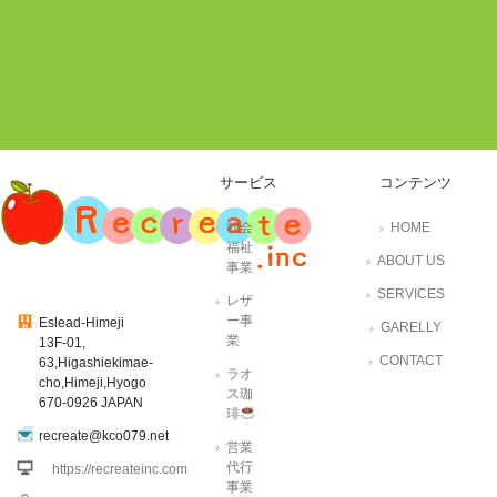
サービス
コンテンツ
社会
HOME
福祉
ABOUT US
事業
SERVICES
レザ
ー事
Eslead-Himeji
GARELLY
業
13F-01,
CONTACT
63,Higashiekimae-
ラオ
cho,Himeji,Hyogo
ス珈
670-0926 JAPAN
琲
recreate@kco079.net
営業
代行
https://recreateinc.com
事業