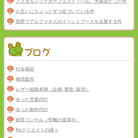
ノスタルジックカーフェスティバル、大盛況だった件
お互いにちょっとずつ近づいている件
長野でアルファネスのイベントブースを出展する件
社会福祉
物流販売
レザー姫路本陣（企画･製造･販売）
尖った営業代行
尖った制作代行
経営コンサル（究極の逆算®）
Reクリエイトの諸々