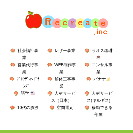
社会福祉事
レザー事業
ラオス珈琲
業
営業代行事
WEB制作事
コンサル事
業
業
業
ﾌﾞﾚﾝﾃﾞｨｯﾄﾞﾗ
解体工事事
バナナ
ｰﾆﾝｸﾞ
業
語学
人材サービ
人材サービ
ス（日本）
ス(キルギス)
10代の脳波
空間還元
移動できる
部屋