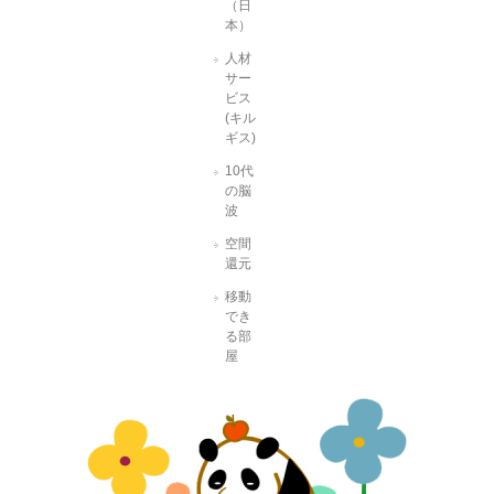
（日
本）
人材
サー
ビス
(キル
ギス)
10代
の脳
波
空間
還元
移動
でき
る部
屋