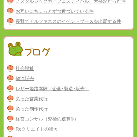
ノスタルジックカーフェスティバル、大盛況だった件
お互いにちょっとずつ近づいている件
長野でアルファネスのイベントブースを出展する件
社会福祉
物流販売
レザー姫路本陣（企画･製造･販売）
尖った営業代行
尖った制作代行
経営コンサル（究極の逆算®）
Reクリエイトの諸々