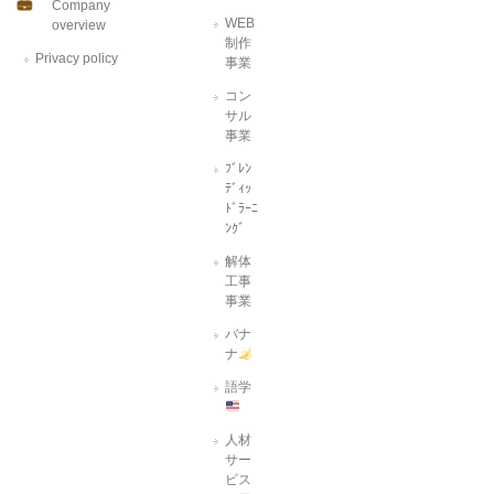
Company
WEB
overview
制作
Privacy policy
事業
コン
サル
事業
ﾌﾞﾚﾝ
ﾃﾞｨｯ
ﾄﾞﾗｰﾆ
ﾝｸﾞ
解体
工事
事業
バナ
ナ
語学
人材
サー
ビス