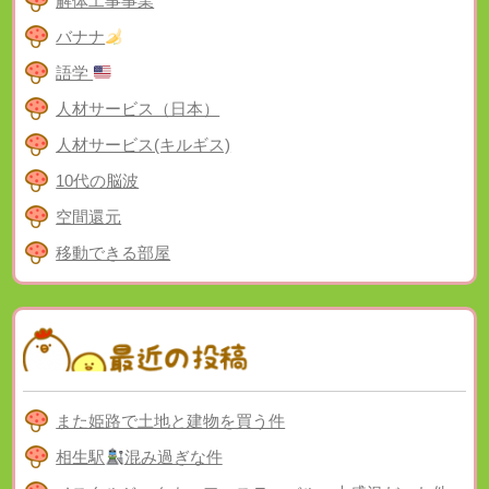
解体工事事業
バナナ
語学
人材サービス（日本）
人材サービス(キルギス)
10代の脳波
空間還元
移動できる部屋
また姫路で土地と建物を買う件
相生駅
混み過ぎな件