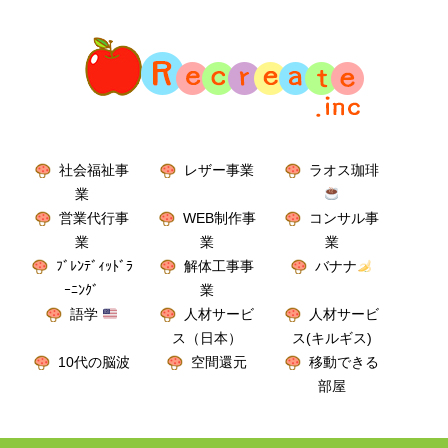
社会福祉事
レザー事業
ラオス珈琲
業
営業代行事
WEB制作事
コンサル事
業
業
業
ﾌﾞﾚﾝﾃﾞｨｯﾄﾞﾗ
解体工事事
バナナ
ｰﾆﾝｸﾞ
業
語学
人材サービ
人材サービ
ス（日本）
ス(キルギス)
10代の脳波
空間還元
移動できる
部屋