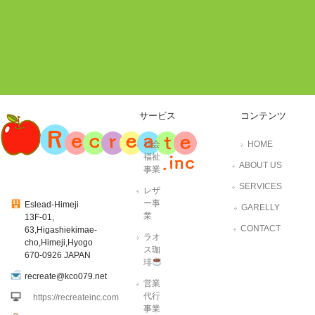
サービス
コンテンツ
社会
HOME
福祉
ABOUT US
事業
SERVICES
レザ
ー事
Eslead-Himeji
GARELLY
業
13F-01,
CONTACT
63,Higashiekimae-
ラオ
cho,Himeji,Hyogo
ス珈
670-0926 JAPAN
琲
recreate@kco079.net
営業
代行
https://recreateinc.com
事業