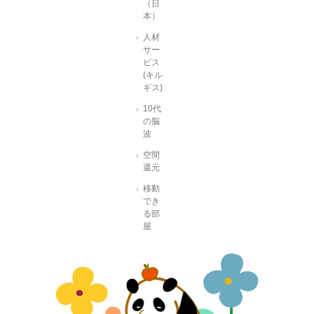
（日
本）
人材
サー
ビス
(キル
ギス)
10代
の脳
波
空間
還元
移動
でき
る部
屋