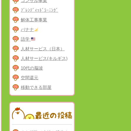
コンサル事業
ﾌﾞﾚﾝﾃﾞｨｯﾄﾞﾗｰﾆﾝｸﾞ
解体工事事業
バナナ
語学
人材サービス（日本）
人材サービス(キルギス)
10代の脳波
空間還元
移動できる部屋