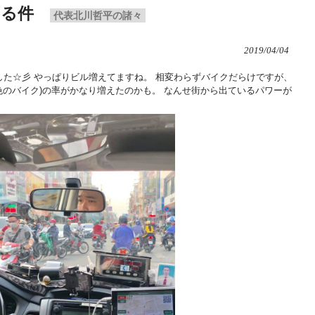
いる件
代表北川哲平の諸々
2019/04/04
した☆彡 やっぱりビル増えてますね。 相変わらずバイクだらけですが、
緑色のバイク)の率がかなり増えたのかも。 なんせ街から出ているパワーが