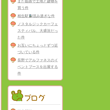
また姫路で土地と建物を
買う件
相生駅
混み過ぎな件
ノスタルジックカーフェ
スティバル、大盛況だっ
た件
お互いにちょっとずつ近
づいている件
長野でアルファネスのイ
ベントブースを出展する
件