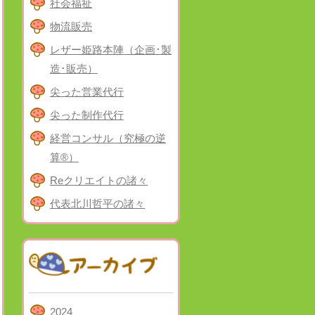
社会福祉
物流販売
レザー姫路本陣（企画･製
造･販売）
尖った営業代行
尖った制作代行
経営コンサル（究極の逆
算®）
Reクリエイトの諸々
代表北川哲平の諸々
2024