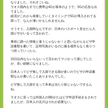
なりました。それすごいね。
ラオス国内もすでに携帯は4Gが基本のようで、5Gの広告も出
てました。
経済がこれから発展していくタイミングで5Gが導入されてる
国って、なんか凄いかもしれませんね。
そうそう、入国時なんですが、日本のパスポート見せたら入
国ビザがいるって言われて、
事前に調べた情報と違うじゃないか！と思いながらもビザ申
請書類を書いて、証明写真がいるのに撮る場所もなく焦りつ
つ持っていったら、
15日以内ならいらないって言われてマジかって感じでした
が、良い経験になりました。
日本人ってビザ無しで入国できる国が多いのでビザの申請書
類なんか書いたことありませんでした。
ビザ無しで入国するって本来は当たり前じゃないですもん
ね。
ラオスに至っては外国人の9割がたはビザ申請手続きをされて
ましたが、日本人の北川はそれが必要ない。