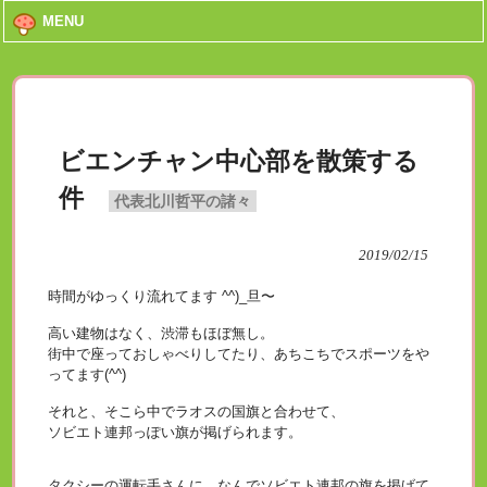
MENU
ビエンチャン中心部を散策する
件
代表北川哲平の諸々
2019/02/15
時間がゆっくり流れてます ^^)_旦〜
高い建物はなく、渋滞もほぼ無し。
街中で座っておしゃべりしてたり、あちこちでスポーツをや
ってます(^^)
それと、そこら中でラオスの国旗と合わせて、
ソビエト連邦っぽい旗が掲げられます。
タクシーの運転手さんに、なんでソビエト連邦の旗を掲げて