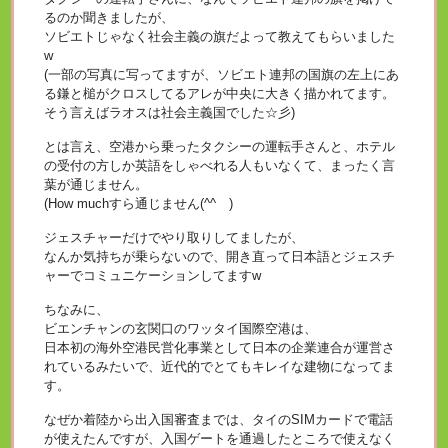
るのか聞きましたが、
ソビエトじゃなく社会主義の旗だよって教えてもらいました
w
(一部の写真に写ってますが、ソビエト連邦の国旗の左上にあ
る鎌と槌がクロスしてるアレが中央に大きく描かれてます。
そう言えばラオスは社会主義国でした☆彡)
とは言え、空港から乗ったタクシーの運転手さんと、ホテル
の受付の方しか英語をしゃべれる人もいなくて、まったく言
葉が通じません。
(How muchすら通じません(^^ゞ)
ジェスチャーだけでやり取りしてましたが、
なんか気持ちが乗らないので、開き直って日本語とジェスチ
ャーでコミュニケーションしてますw
ちなみに、
ビエンチャンの玄関口のワッタイ国際空港は、
日本初の海外空港民営化事業として日本の企業連合が運営さ
れているみたいで、近代的でとてもキレイな建物になってま
す。
なぜか着陸から出入国審査までは、タイのSIMカードで電話
が使えたんですが、入国ゲートを通過したところで使えなく