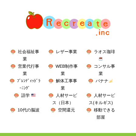
社会福祉事
レザー事業
ラオス珈琲
業
営業代行事
WEB制作事
コンサル事
業
業
業
ﾌﾞﾚﾝﾃﾞｨｯﾄﾞﾗ
解体工事事
バナナ
ｰﾆﾝｸﾞ
業
語学
人材サービ
人材サービ
ス（日本）
ス(キルギス)
10代の脳波
空間還元
移動できる
部屋