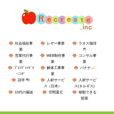
社会福祉事
レザー事業
ラオス珈琲
業
営業代行事
WEB制作事
コンサル事
業
業
業
ﾌﾞﾚﾝﾃﾞｨｯﾄﾞﾗ
解体工事事
バナナ
ｰﾆﾝｸﾞ
業
語学
人材サービ
人材サービ
ス（日本）
ス(キルギス)
10代の脳波
空間還元
移動できる
部屋