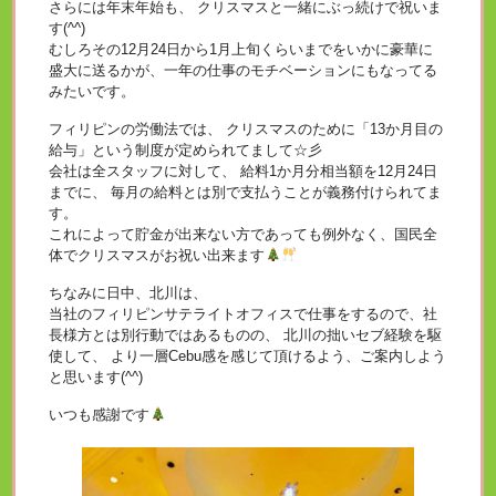
さらには年末年始も、 クリスマスと一緒にぶっ続けで祝いま
す(^^)
むしろその12月24日から1月上旬くらいまでをいかに豪華に
盛大に送るかが、一年の仕事のモチベーションにもなってる
みたいです。
フィリピンの労働法では、 クリスマスのために「13か月目の
給与」という制度が定められてまして☆彡
会社は全スタッフに対して、 給料1か月分相当額を12月24日
までに、 毎月の給料とは別で支払うことが義務付けられてま
す。
これによって貯金が出来ない方であっても例外なく、国民全
体でクリスマスがお祝い出来ます
ちなみに日中、北川は、
当社のフィリピンサテライトオフィスで仕事をするので、社
長様方とは別行動ではあるものの、 北川の拙いセブ経験を駆
使して、 より一層Cebu感を感じて頂けるよう、ご案内しよう
と思います(^^)
いつも感謝です