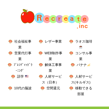
社会福祉事
レザー事業
ラオス珈琲
業
営業代行事
WEB制作事
コンサル事
業
業
業
ﾌﾞﾚﾝﾃﾞｨｯﾄﾞﾗ
解体工事事
バナナ
ｰﾆﾝｸﾞ
業
語学
人材サービ
人材サービ
ス（日本）
ス(キルギス)
10代の脳波
空間還元
移動できる
部屋