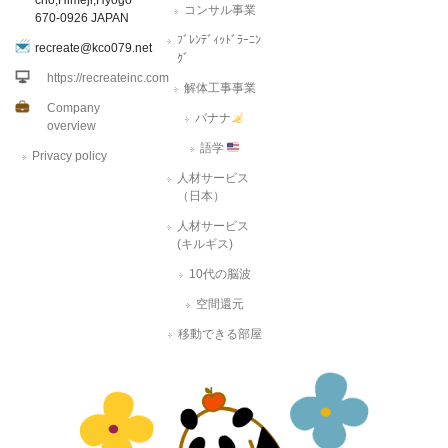
cho,Himeji,Hyogo
コンサル事業
670-0926 JAPAN
ﾌﾞﾚﾝﾃﾞｨｯﾄﾞﾗｰﾆﾝ
recreate@kco079.net
ｸﾞ
https://recreateinc.com
解体工事事業
Company
バナナ
overview
語学
Privacy policy
人材サービス
（日本）
人材サービス
(キルギス)
10代の脳波
空間還元
移動できる部屋