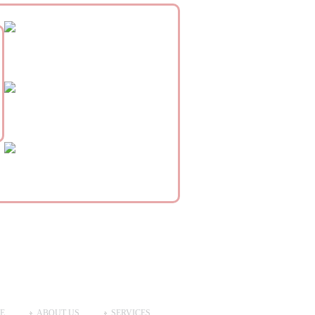
テンツ
E
ABOUT US
SERVICES