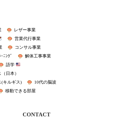
業
レザー事業
営業代行事業
業
コンサル事業
ﾗｰﾆﾝｸﾞ
解体工事事業
語学
ス（日本）
(キルギス)
10代の脳波
移動できる部屋
CONTACT