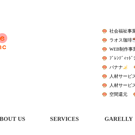
社会福祉事
ラオス珈琲
WEB制作事
ﾌﾞﾚﾝﾃﾞｨｯﾄﾞ
バナナ
人材サービ
人材サービス
空間還元
BOUT US
SERVICES
GARELLY