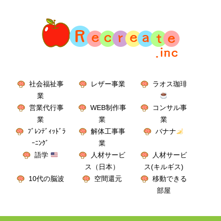
社会福祉事
レザー事業
ラオス珈琲
業
営業代行事
WEB制作事
コンサル事
業
業
業
ﾌﾞﾚﾝﾃﾞｨｯﾄﾞﾗ
解体工事事
バナナ
ｰﾆﾝｸﾞ
業
語学
人材サービ
人材サービ
ス（日本）
ス(キルギス)
10代の脳波
空間還元
移動できる
部屋