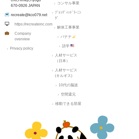
cho,Himeji,Hyogo
コンサル事業
670-0926 JAPAN
ﾌﾞﾚﾝﾃﾞｨｯﾄﾞﾗｰﾆﾝ
recreate@kco079.net
ｸﾞ
https://recreateinc.com
解体工事事業
Company
バナナ
overview
語学
Privacy policy
人材サービス
（日本）
人材サービス
(キルギス)
10代の脳波
空間還元
移動できる部屋